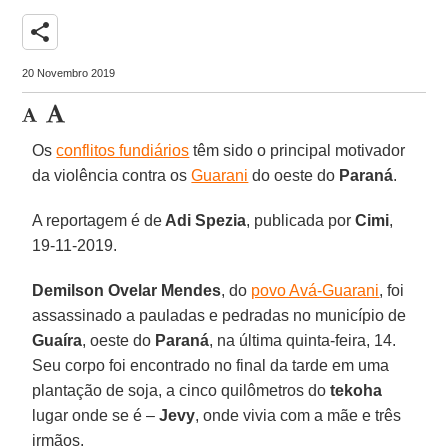
share
20 Novembro 2019
Os
conflitos fundiários
têm sido o principal motivador
da violência contra os
Guarani
do oeste do
Paraná
.
A reportagem é de
Adi Spezia
, publicada por
Cimi
,
19-11-2019.
Demilson Ovelar Mendes
, do
povo Avá-Guarani
, foi
assassinado a pauladas e pedradas no município de
Guaíra
, oeste do
Paraná
, na última quinta-feira, 14.
Seu corpo foi encontrado no final da tarde em uma
plantação de soja, a cinco quilômetros do
tekoha
lugar onde se é –
Jevy
, onde vivia com a mãe e três
irmãos.