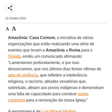
share
22 Outubro 2019
Amazônia: Casa Comum
, a iniciativa de várias
organizações que estão realizando uma série de
eventos que levam a
Amazônia
a
Roma
para o
Sínodo
, emitiu um comunicado afirmando:
“Lamentamos profundamente, e por isso
denunciamos, que nos últimos dias fomos vítimas de
atos de violência
, que refletem a intolerância
religiosa, o racismo, atitudes vexatórias que,
sobretudo, afetam aos povos indígenas e demonstram
uma falta de capacidade para construir
novos
caminhos
para a renovação da nossa Igreja.”
A reportagem é de
Luis Miguel Modino
.