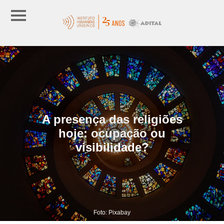
A presença das religiões
hoje: ocupação ou
visibilidade?
Foto: Pixabay