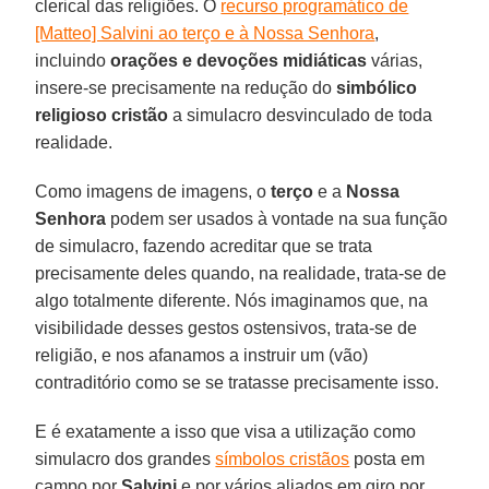
clerical das religiões. O
recurso programático de
[Matteo] Salvini ao terço e à Nossa Senhora
,
incluindo
orações e devoções midiáticas
várias,
insere-se precisamente na redução do
simbólico
religioso cristão
a simulacro desvinculado de toda
realidade.
Como imagens de imagens, o
terço
e a
Nossa
Senhora
podem ser usados à vontade na sua função
de simulacro, fazendo acreditar que se trata
precisamente deles quando, na realidade, trata-se de
algo totalmente diferente. Nós imaginamos que, na
visibilidade desses gestos ostensivos, trata-se de
religião, e nos afanamos a instruir um (vão)
contraditório como se se tratasse precisamente isso.
E é exatamente a isso que visa a utilização como
simulacro dos grandes
símbolos cristãos
posta em
campo por
Salvini
e por vários aliados em giro por