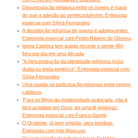
Desvinculação religiosa entre os jovens é maior
do que a adesão ao pentecostalismo. Entrevista
especial com Silvia Fernandes
A desafeição religiosa de jovens e adolescentes.
Entrevista especial com Pedro Ribeiro de Oliveira
Igreja Católica tem queda recorde e perde 465
fiéis por dia em uma década
“A (re)construção da identidade religiosa inclui
dupla ou tripla pertença”. Entrevista especial com
Sílvia Fernandes
Uma queda na participação religiosa entre jovens
católicos
'Para os filhos da modernidade avançada, não é
fácil acreditar em Deus, ter uma fé religiosa'.
Entrevista especial com Franco Garelli
O Ocidente, já sem religião, gera bombas.
Entrevista com Vito Mancuso