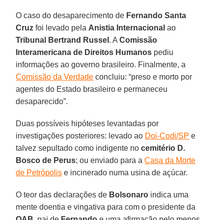
O caso do desaparecimento de
Fernando Santa
Cruz
foi levado pela
Anistia Internacional
ao
Tribunal Bertrand Russel
. A
Comissão
Interamericana de Direitos Humanos
pediu
informações ao governo brasileiro. Finalmente, a
Comissão da Verdade
concluiu: “preso e morto por
agentes do Estado brasileiro e permaneceu
desaparecido”.
Duas possíveis hipóteses levantadas por
investigações posteriores: levado ao
Doi-Codi/SP
e
talvez sepultado como indigente no
cemitério D.
Bosco de Perus
; ou enviado para a
Casa da Morte
de Petrópolis
e incinerado numa usina de açúcar.
O teor das declarações de
Bolsonaro
indica uma
mente doentia e vingativa para com o presidente da
OAB
, pai de
Fernando
e uma afirmação pelo menos