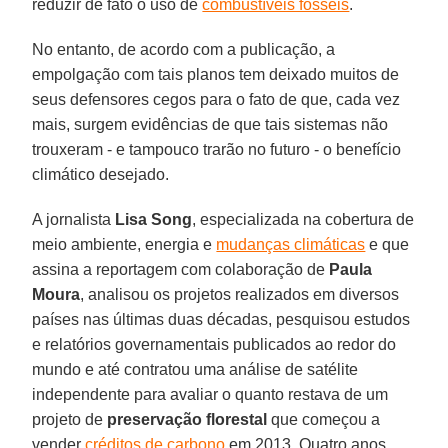
reduzir de fato o uso de
combustíveis fósseis
.
No entanto, de acordo com a publicação, a
empolgação com tais planos tem deixado muitos de
seus defensores cegos para o fato de que, cada vez
mais, surgem evidências de que tais sistemas não
trouxeram - e tampouco trarão no futuro - o benefício
climático desejado.
A jornalista
Lisa Song
, especializada na cobertura de
meio ambiente, energia e
mudanças climáticas
e que
assina a reportagem com colaboração de
Paula
Moura
, analisou os projetos realizados em diversos
países nas últimas duas décadas, pesquisou estudos
e relatórios governamentais publicados ao redor do
mundo e até contratou uma análise de satélite
independente para avaliar o quanto restava de um
projeto de
preservação florestal
que começou a
vender
créditos de carbono
em 2013. Quatro anos