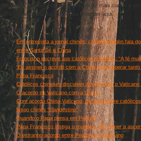
décadas. Os políticos têm prazos muito mais curtos e prio
mas talvez ainda haja algo para aprender aqui.
Leia mais
Em entrevista a jornal chinês, cardeal Parolin fala d
entre Santa Sé e China
Francisco escreve aos católicos chineses: “A fé muda
‘Eu assinei o acordo com a China para superar tanto 
Papa Francisco
Católicos chineses discutem acordo com o Vaticano
O acordo do Vaticano com a China
Com acordo China-Vaticano, divisões entre católico
bispo chinês ''clandestino''
Quando o Papa pensa em Pequim
Papa Francisco instiga o mundo a não temer a asce
O estranho acordo entre Pequim e o Vaticano