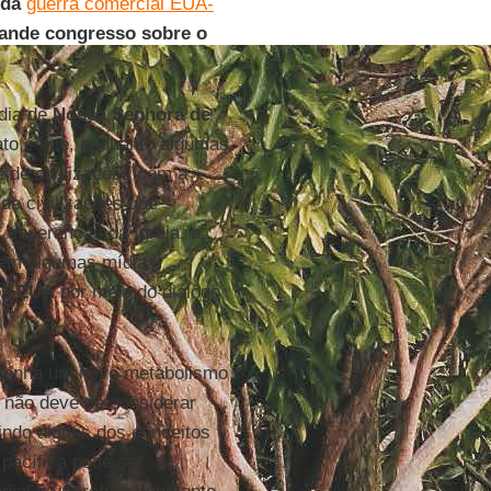
 da
guerra comercial EUA-
grande congresso sobre o
 dia de
Nossa Senhora de
fato é que, enquanto algumas
 de civilizações com a
 de civilizações que
 esperanças da Igreja, a
A em algumas mídias
os
EUA
por meio do diálogo
 tenha um novo metabolismo
não deve se considerar
indo alguns dos conceitos
 pacífica pode ser