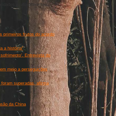
ridades muito diferentes,
os primeiros frutos do acordo
 a história”
sofrimento’. Entrevista do
 em meio a perseguições
s foram superadas, afirma
nsão da China