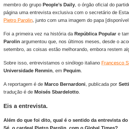
membro do grupo
People’s Daily
, o órgão oficial do part
página uma entrevista exclusiva com o secretário de Est
Pietro Parolin
, junto com uma imagem do papa [disponíve
Foi a primeira vez na história da
República Popular
e tam
Parolin
argumentou que, nos últimos meses, desde o acor
setembro, as coisas estão melhorando, embora restem al
Sobre isso, entrevistamos o sinólogo italiano
Francesco S
Universidade Renmin
, em
Pequim
.
A reportagem é de
Marco Bernardoni
, publicada por
Set
tradução é de
Moisés Sbardelotto
.
Eis a entrevista.
Além do que foi dito, qual é o sentido da entrevista do
Sé, o cardeal Pietro Parolin, com o Global Times?