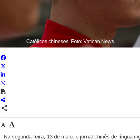
Católicos chineses. Foto: Vatican News
share
Na segunda-feira, 13 de maio, o jornal chinês de língua i