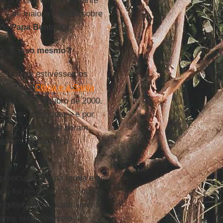
dial é um refrão constante
a 14 de maio em
Milão
sobre
 do
Papa Bento XV
.
nte. É isso mesmo?
ssível se estivéssemos
ão entre a
China e a Santa
 dia 1º de outubro de 2000.
paciente e honesto – e por
muitas coisas que deram
 assim, ajudaram a
preocupações da Igreja e as
do foi resolvido, mas houve
geopolíticas, naturalmente,
r anos ou até mesmo