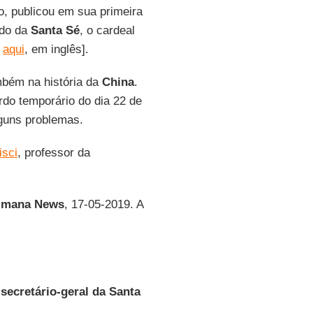
ido, publicou em sua primeira
ado da
Santa Sé
, o cardeal
l
aqui
, em inglês].
bém na história da
China
.
do temporário do dia 22 de
guns problemas.
isci
, professor da
timana News
, 17-05-2019. A
 secretário-geral da Santa