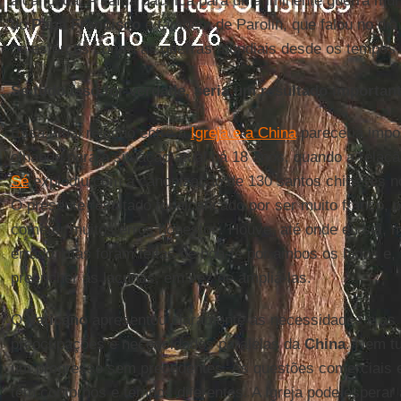
alcançada. A saída pacífica para uma iminente guerra mun
do
Papa Francisco
e também de Parolin, que falou no di
os esforços contra as guerras mundiais desde os tempos
Se tudo isso for verdade, seria um resultado importa
Essa atual relação entre a
Igreja e a China
pareceria impo
olhando para a situação atual há 18 anos, quando a relaç
Sé
explodiu com a canonização de 130 santos chineses no
O presente resultado foi alcançado por ser muito franco, 
cometer muitos erros honestos. Houve, até onde eu sei, 
errado, mas foram feitas de boa-fé por ambos os lados e,
preencher as lacunas, em vez de ampliá-las.
O
Vaticano
apresentou claramente as necessidades e as 
preocupações e necessidades paralelas da
China
. Nem tu
um progresso sem precedentes. As questões comerciais e 
têm contornos e tempos diferentes. A Igreja pode espera