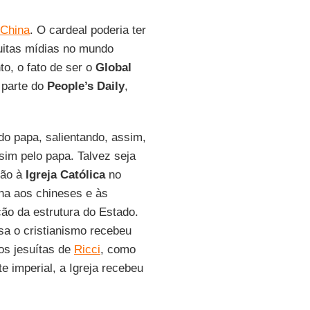
 China
. O cardeal poderia ter
uitas mídias no mundo
to, o fato de ser o
Global
parte do
People’s Daily
,
 do papa, salientando, assim,
im pelo papa. Talvez seja
ção à
Igreja Católica
no
ina aos chineses e às
o da estrutura do Estado.
sa o cristianismo recebeu
os jesuítas de
Ricci
, como
 imperial, a Igreja recebeu