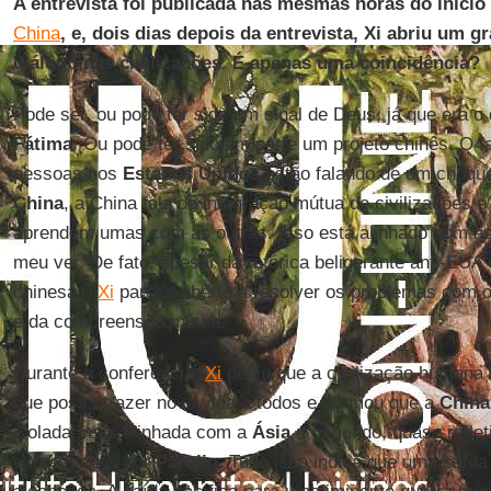
A entrevista foi publicada nas mesmas horas do início
China
, e, dois dias depois da entrevista, Xi abriu um 
diálogo das civilizações. É apenas uma coincidência?
Pode ser, ou pode ter sido um sinal de Deus, já que era o
Fátima
. Ou pode ter sido em parte um projeto chinês. O 
pessoas nos
Estados Unidos
estão falando de um choque
China
, a China fala de integração mútua de civilizações e
aprendem umas com as outras. Isso está alinhado com as
meu ver. De fato, apesar da retórica beligerante anti-EU
chinesas,
Xi
parece aberto a resolver os problemas com 
e da compreensão mútua.
Durante a conferência,
Xi
pediu que a civilização humana
que possa trazer nova vida a todos e afirmou que a
China
isolada, mas alinhada com a
Ásia
e o mundo, quase reflet
expressados por
Parolin
. Tudo isso indica que uma saída