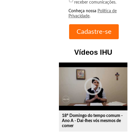
receber comunicações.
Conheça nossa
Política de
Privacidade
.
Vídeos IHU
play_circle_outline
18º Domingo do tempo comum -
Ano A - Dai-lhes vós mesmos de
comer