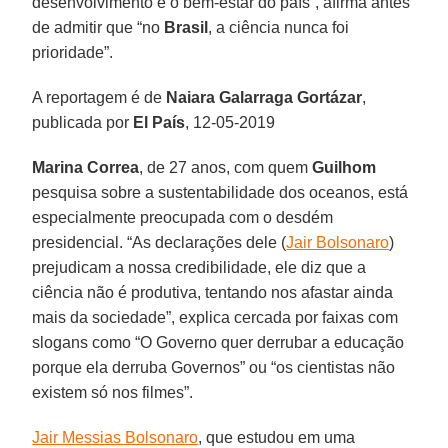
desenvolvimento e o bem-estar do país”, afirma antes
de admitir que “no
Brasil
, a ciência nunca foi
prioridade”.
A reportagem é de
Naiara Galarraga Gortázar
,
publicada por
El País
, 12-05-2019
Marina Correa
, de 27 anos, com quem
Guilhom
pesquisa sobre a sustentabilidade dos oceanos, está
especialmente preocupada com o desdém
presidencial. “As declarações dele (
Jair Bolsonaro
)
prejudicam a nossa credibilidade, ele diz que a
ciência não é produtiva, tentando nos afastar ainda
mais da sociedade”, explica cercada por faixas com
slogans como “O Governo quer derrubar a educação
porque ela derruba Governos” ou “os cientistas não
existem só nos filmes”.
Jair Messias Bolsonaro
, que estudou em uma