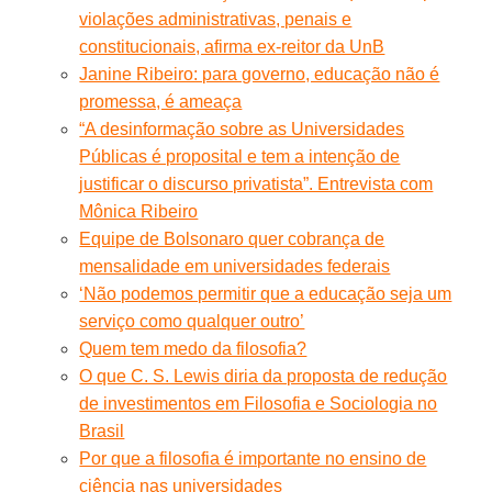
violações administrativas, penais e
constitucionais, afirma ex-reitor da UnB
Janine Ribeiro: para governo, educação não é
promessa, é ameaça
“A desinformação sobre as Universidades
Públicas é proposital e tem a intenção de
justificar o discurso privatista”. Entrevista com
Mônica Ribeiro
Equipe de Bolsonaro quer cobrança de
mensalidade em universidades federais
‘Não podemos permitir que a educação seja um
serviço como qualquer outro’
Quem tem medo da filosofia?
O que C. S. Lewis diria da proposta de redução
de investimentos em Filosofia e Sociologia no
Brasil
Por que a filosofia é importante no ensino de
ciência nas universidades