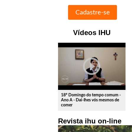
Vídeos IHU
play_circle_outline
18º Domingo do tempo comum -
Ano A - Dai-lhes vós mesmos de
comer
Revista ihu on-line