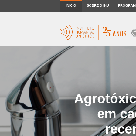
INÍCIO
SOBRE O IHU
PROGRAM
Agrotóxic
em ca
rece