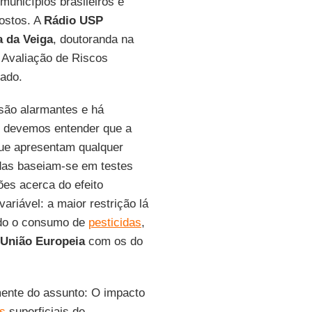
unicípios brasileiros e
ostos. A
Rádio USP
a da Veiga
, doutoranda na
 Avaliação de Riscos
tado.
 são alarmantes e há
s devemos entender que a
que apresentam qualquer
das baseiam-se em testes
ões acerca do efeito
ariável: a maior restrição lá
ndo o consumo de
pesticidas
,
União Europeia
com os do
mente do assunto: O impacto
s
superficiais de