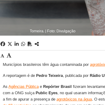
Torneira. | Foto: Divulgação
Municípios brasileiros têm água contaminada por
agrotóxi
A reportagem é de
Pedro Teixeira
, publicada por
Rádio 
As
Agências Pública
e
Repórter Brasil
fizeram levantame
com a ONG suíça
Public Eyes
, no qual usaram informaçõ
a fim de apurar a presença de
agrotóxicos na água
. O est