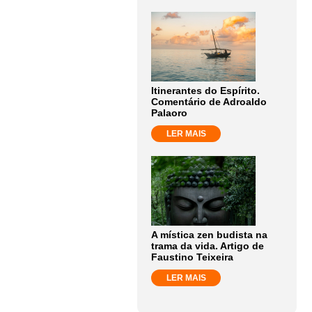
Itinerantes do Espírito.
Comentário de Adroaldo
Palaoro
LER MAIS
A mística zen budista na
trama da vida. Artigo de
Faustino Teixeira
LER MAIS