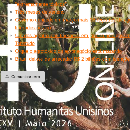
“extremamente tóxicos”
Três meses de veneno
Governo concede em março mais 35 registros de agr
liberados no ano
Um dos agrotóxicos liberados em janeiro pelo gove
Topatudo
O que o agrotóxico do agronegócio está matando
Brasil deixou de arrecadar R$ 2 bilhões com isençõ
⚠️
Comunicar erro