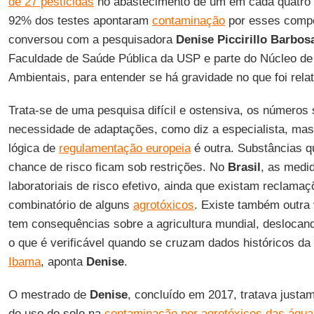
de 27 pesticidas
no abastecimento de um em cada quatro m
92% dos testes apontaram
contaminação
por esses comp
conversou com a pesquisadora
Denise Piccirillo Barbos
Faculdade de Saúde Pública da USP e parte do Núcleo de
Ambientais, para entender se há gravidade no que foi rela
Trata-se de uma pesquisa difícil e ostensiva, os números
necessidade de adaptações, como diz a especialista, ma
lógica de
regulamentação europeia
é outra. Substâncias 
chance de risco ficam sob restrições. No
Brasil
, as medi
laboratoriais de risco efetivo, ainda que existam reclamaç
combinatório de alguns
agrotóxicos
. Existe também outra v
tem consequências sobre a agricultura mundial, desloca
o que é verificável quando se cruzam dados históricos da
Ibama
, aponta
Denise
.
O mestrado de
Denise
, concluído em 2017, tratava justa
do uso do solo na
contaminação por agrotóxicos das água