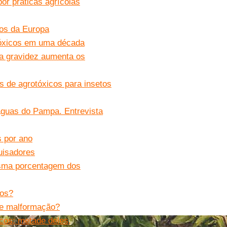
or práticas agrícolas
dos da Europa
otóxicos em uma década
 a gravidez aumenta os
s de agrotóxicos para insetos
 águas do Pampa. Entrevista
s por ano
uisadores
sma porcentagem dos
cos?
 e malformação?
icos; metade deles,