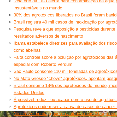
Relatório da FAO alerta para contaminação da água p
insustentáveis no mundo
30% dos agrotóxicos liberados no Brasil foram bani
Brasil registra 40 mil casos de intoxicação por agr
Pesquisa revela que exposição a pesticidas durante
resultados adversos de nascimento
Ibama estabelece diretrizes para avaliação dos risco
como abelhas
Falta controle sobre a poluição por agrotóxicos das
especial com Roberto Verdum
São Paulo consome 110 mil toneladas de agrotóxico
No Mato Grosso “chove” agrotóxicos, apontam pesq
Brasil consome 18% dos agrotóxicos do mundo, me
Estados Unidos
É possível reduzir ou acabar com o uso de agrotóxi
Agrotóxicos podem ser a causa de casos de câncer
No centésimo dia, governo autoriza mais 31 agrotóx