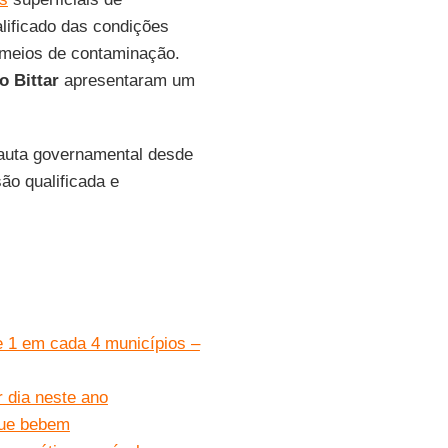
lificado das condições
 meios de contaminação.
o Bittar
apresentaram um
auta governamental desde
ão qualificada e
e 1 em cada 4 municípios –
r dia neste ano
que bebem