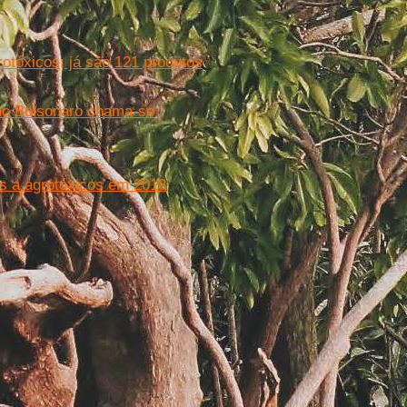
otóxicos; já são 121 produtos
rno Bolsonaro chama-se
es a agrotóxicos em 2018