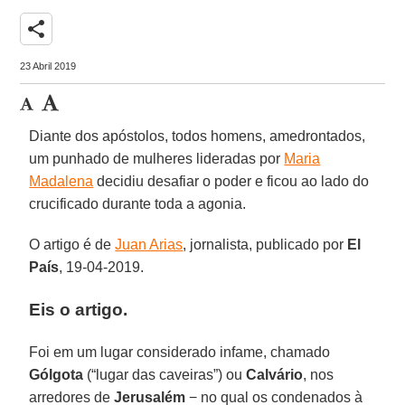
share
23 Abril 2019
Diante dos apóstolos, todos homens, amedrontados,
um punhado de mulheres lideradas por
Maria
Madalena
decidiu desafiar o poder e ficou ao lado do
crucificado durante toda a agonia.
O artigo é de
Juan Arias
, jornalista, publicado por
El
País
, 19-04-2019.
Eis o artigo.
Foi em um lugar considerado infame, chamado
Gólgota
(“lugar das caveiras”) ou
Calvário
, nos
arredores de
Jerusalém
− no qual os condenados à