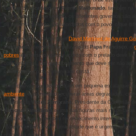
Caritas
do
Vicariato
em
Puerto Maldonado
, também na t
degradadas. Nesse sentido, os diferentes governos são a
de desenvolvimento não acordados com o povo, o que difi
Como reconhecido por Dom
David Martinez de Aguirre Gu
Maldonado
, seguindo as palavras do
Papa Francisco
, o
pobres
é o mesmo, que de acordo com o prelado deve lev
como vivemos, um questionamento que deve ser não ape
como Igreja, como comunidade cristã.
Há iniciativas que demonstram em pequena escala que é 
ambiente
, e até mesmo recuperar áreas degradadas, como
experiência
Victor Zambrano
, Presidente da Comissão 
Nacional Tambopata
e uma das figuras mais respeitadas 
peruanos, que já recebeu reconhecimento internacional po
"conservar para viver", uma atitude que é urgente assumi
pratica há décadas.