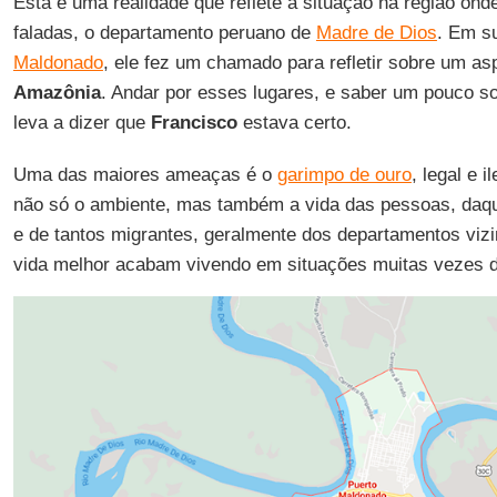
Esta é uma realidade que reflete a situação na região on
faladas, o departamento peruano de
Madre de Dios
. Em su
Maldonado
, ele fez um chamado para refletir sobre um as
Amazônia
. Andar por esses lugares, e saber um pouco so
leva a dizer que
Francisco
estava certo.
Uma das maiores ameaças é o
garimpo de ouro
, legal e 
não só o ambiente, mas também a vida das pessoas, daqu
e de tantos migrantes, geralmente dos departamentos vi
vida melhor acabam vivendo em situações muitas vezes