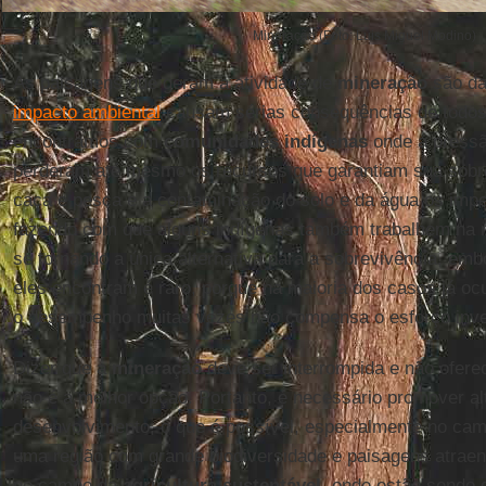
Mineração (Foto: Luis Miguel Modino)
As paisagens que geram a atividade de
mineração
são da
impacto ambiental
causam sérias consequências de todos 
encontramos com
comunidades indígenas
onde a pressã
perderam até mesmo os recursos que garantiam sua sobre
caça e pesca e a contaminação do solo e da água os imped
fazendo com que alguns indígenas também trabalhem na m
se tornando a única alternativa para a sobrevivência, emb
eles encontram é raro, porque na maioria dos casos já o
o desempenho muitas vezes não compensa o esforço inve
Dizer que a
mineração
deve ser interrompida e não oferec
não é a melhor opção. Portanto, é necessário promover al
desenvolvimento, o que é possível, especialmente no cam
uma região com grande biodiversidade e paisagens atrae
no campo da
agricultura sustentável
, onde estão sendo 