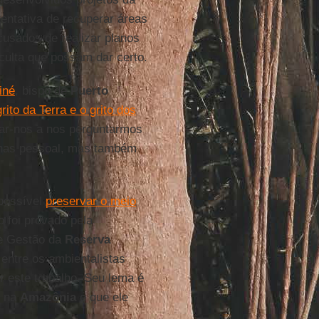
entativa de recuperar áreas
cusados de realizar planos
culta que possam dar certo.
iné
, bispo de
Puerto
grito da Terra e o grito dos
ar-nos a nos perguntarmos
nas pessoal, mas também
possível
preservar o meio
 foi provado pela
de Gestão da
Reserva
entre os ambientalistas
r este trabalho. Seu lema é
r na
Amazônia
e que ele