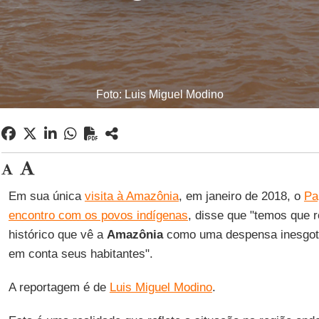
Foto: Luis Miguel Modino
Em sua única
visita à Amazônia
, em janeiro de 2018, o
Pa
encontro com os povos indígenas
, disse que "temos que
histórico que vê a
Amazônia
como uma despensa inesgotá
em conta seus habitantes".
A reportagem é de
Luis Miguel Modino
.