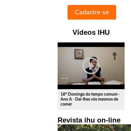
Vídeos IHU
play_circle_outline
18º Domingo do tempo comum -
Ano A - Dai-lhes vós mesmos de
comer
Revista ihu on-line