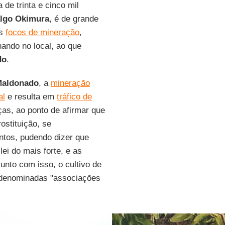
 de trinta e cinco mil
algo Okimura
, é de grande
os
focos de mineração
,
ando no local, ao que
do
.
 Maldonado
, a
mineração
al
e resulta em
tráfico de
ças, ao ponto de afirmar que
ostituição, se
ntos, pudendo dizer que
ei do mais forte, e as
nto com isso, o cultivo de
odenominadas "associações