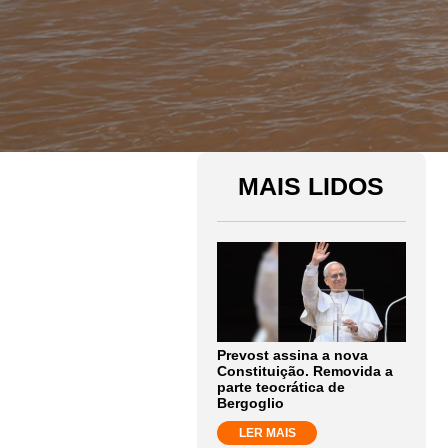
MAIS LIDOS
Prevost assina a nova
Constituição. Removida a
parte teocrática de
Bergoglio
LER MAIS