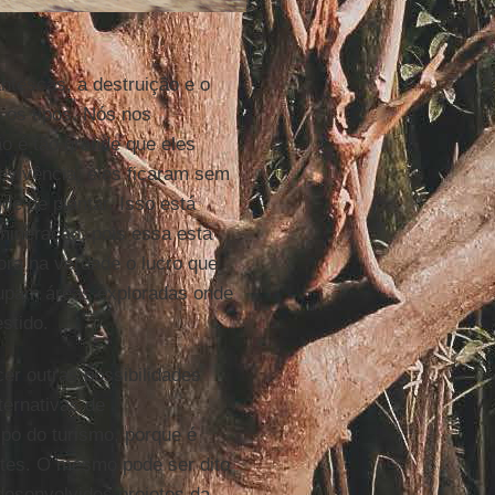
ntescas, a destruição e o
os tipos. Nós nos
o é tão grande que eles
vivência, eles ficaram sem
e de plantar. Isso está
ineração, pois essa está
ora na verdade o lucro que
cupam áreas exploradas onde
stido.
er outras possibilidades
ternativas de
po do turismo, porque é
ntes. O mesmo pode ser dito
desenvolvidos projetos da