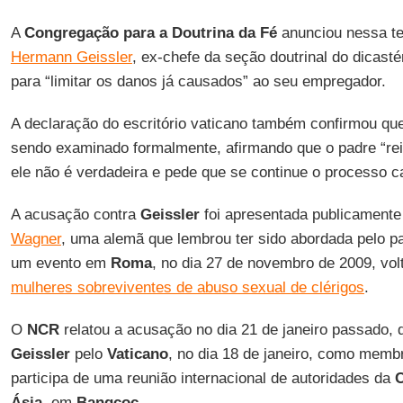
A
Congregação para a Doutrina da Fé
anunciou nessa te
Hermann Geissler
, ex-chefe da seção doutrinal do dicastér
para “limitar os danos já causados” ao seu empregador.
A declaração do escritório vaticano também confirmou qu
sendo examinado formalmente, afirmando que o padre “rei
ele não é verdadeira e pede que se continue o processo ca
A acusação contra
Geissler
foi apresentada publicament
Wagner
, uma alemã que lembrou ter sido abordada pelo p
um evento em
Roma
, no dia 27 de novembro de 2009, vol
mulheres sobreviventes de abuso sexual de clérigos
.
O
NCR
relatou a acusação no dia 21 de janeiro passado,
Geissler
pelo
Vaticano
, no dia 18 de janeiro, como membr
participa de uma reunião internacional de autoridades da
C
Ásia
, em
Bangcoc
.