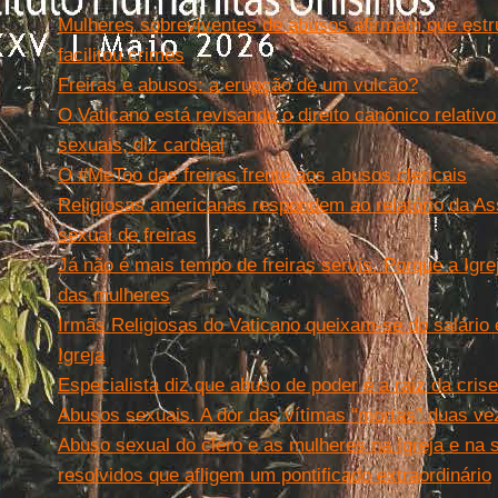
Mulheres sobreviventes de abusos afirmam que estru
facilitou crimes
Freiras e abusos: a erupção de um vulcão?
O Vaticano está revisando o direito canônico relati
sexuais, diz cardeal
O #MeToo das freiras frente aos abusos clericais
Religiosas americanas respondem ao relatório da As
sexual de freiras
Já não é mais tempo de freiras servis. Porque a Igre
das mulheres
Irmãs Religiosas do Vaticano queixam-se do salário
Igreja
Especialista diz que abuso de poder é a raiz da cris
Abusos sexuais. A dor das vítimas “mortas” duas ve
Abuso sexual do clero e as mulheres na Igreja e na
resolvidos que afligem um pontificado extraordinário