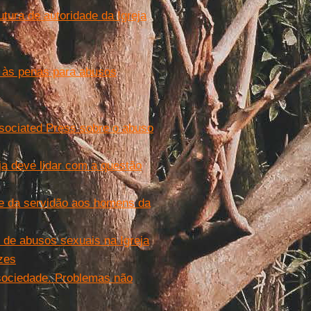
tura de autoridade da Igreja
vo às penas para abusos
sociated Press sobre o abuso
ja deve lidar com a questão
 e da servidão aos homens da
e de abusos sexuais na Igreja
zes
 sociedade. Problemas não