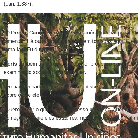
(cân. 1.387).
Doris
se pergunta se
Geissler
está sujeito a qualquer um
“O
Direito Canônico
não prevê a renúncia como penalida
lamenta. “Há outras medidas a serem tomadas aqui. E eu 
tomá-las. Eu duvido.”
Doris
também se perguntou sobre o “processo canônico” q
examinando sobre o caso
Geissler
.
“Eu não sei nada desse processo”, disse ela. “E nunca fu
sobre o que ele fez comigo.”
“Quero saber o que é esse processo canônico, quem o est
começou e o que eles estão realmente investigando”, afi
Leia mais