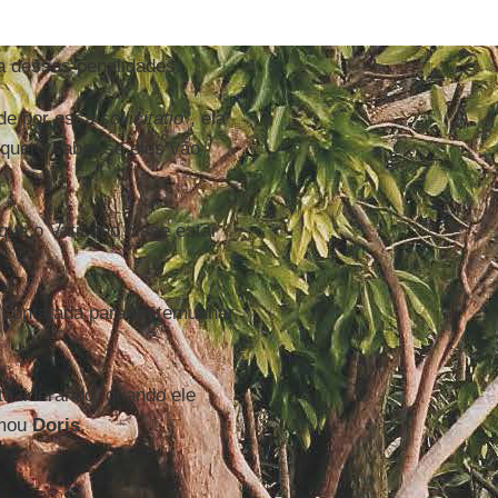
a dessas penalidades.
de por essa
sollicitatio
”, ela
quero saber se eles vão
ue o Vaticano disse estar
i contatada para testemunhar
á liderando, quando ele
rmou
Doris
.