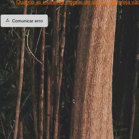
Quando as mulheres vítimas de abusos na Igreja vão
⚠️
Comunicar erro