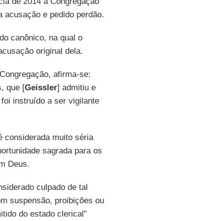
ncia de 2014 à Congregação
o a acusação e pedido perdão.
o canônico, na qual o
cusação original dela.
 Congregação, afirma-se:
, que [
Geissler
] admitiu e
foi instruído a ser vigilante
é considerada muito séria
portunidade sagrada para os
om Deus.
siderado culpado de tal
com suspensão, proibições ou
tido do estado clerical”