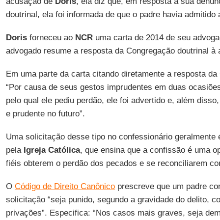
acusação de
Doris
, ela diz que, em resposta à sua denú
doutrinal, ela foi informada de que o padre havia admitid
Doris
forneceu ao
NCR
uma carta de 2014 de seu advogad
advogado resume a resposta da Congregação doutrinal à a
Em uma parte da carta citando diretamente a resposta da
“Por causa de seus gestos imprudentes em duas ocasiões
pelo qual ele pediu perdão, ele foi advertido e, além disso, 
e prudente no futuro”.
Uma solicitação desse tipo no confessionário geralmente 
pela
Igreja Católica
, que ensina que a confissão é uma o
fiéis obterem o perdão dos pecados e se reconciliarem c
O
Código de Direito Canônico
prescreve que um padre con
solicitação “seja punido, segundo a gravidade do delito, 
privações”. Especifica: “Nos casos mais graves, seja demi