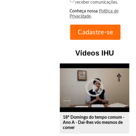
receber comunicações.
Conheça nossa
Política de
Privacidade
.
Vídeos IHU
play_circle_outline
18º Domingo do tempo comum -
Ano A - Dai-lhes vós mesmos de
comer