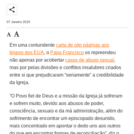
share
07 Janeiro 2019
Em uma contundente
carta de oito páginas aos
bispos dos EUA
, o
Papa Francisco
os repreendeu
não apenas por acobertar
casos de abuso sexual
,
mas por pelas divisões e conflitos insalubres criados
entre si que prejudicaram “seriamente” a credibilidade
da Igreja.
“O Povo fiel de Deus e a missão da Igreja já sofreram
e sofrem muito, devido aos abusos de poder,
consciência, sexuais e da má administração, além do
sofrimento de encontrar um episcopado desunido,
mais concentrado em apontar o dedo uns aos outros
do que em encontrar formas de reconciliação”, diz o