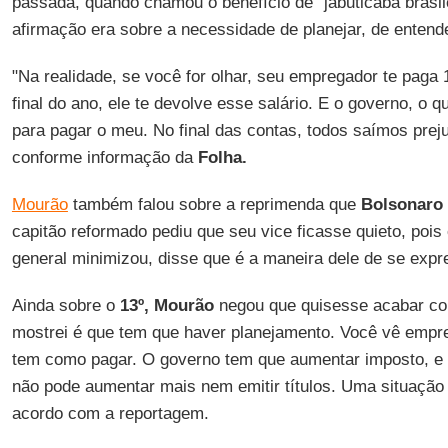
passada, quando chamou o benefício de "jabuticaba brasil
afirmação era sobre a necessidade de planejar, de entend
"Na realidade, se você for olhar, seu empregador te paga
final do ano, ele te devolve esse salário. E o governo, o
para pagar o meu. No final das contas, todos saímos preju
conforme informação da
Folha.
Mourão
também falou sobre a reprimenda que
Bolsonaro
capitão reformado pediu que seu vice ficasse quieto, pois
general minimizou, disse que é a maneira dele de se expr
Ainda sobre o
13º, Mourão
negou que quisesse acabar com
mostrei é que tem que haver planejamento. Você vê empr
tem como pagar. O governo tem que aumentar imposto, e a
não pode aumentar mais nem emitir títulos. Uma situação
acordo com a reportagem.