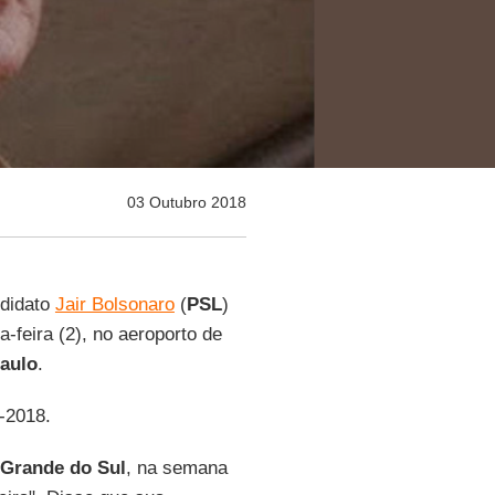
03 Outubro 2018
ndidato
Jair Bolsonaro
(
PSL
)
a-feira (2), no aeroporto de
Paulo
.
0-2018.
 Grande do Sul
, na semana