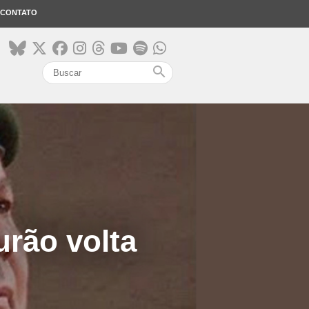
CONTATO
search
urão volta