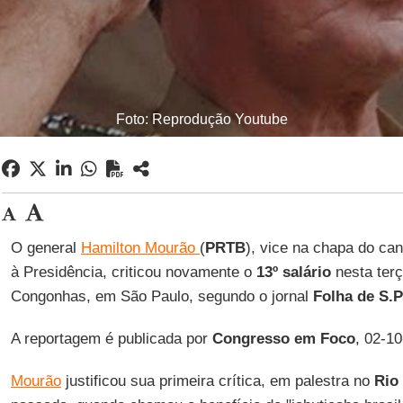
Foto: Reprodução Youtube
O general
Hamilton Mourão
(
PRTB
), vice na chapa do ca
à Presidência, criticou novamente o
13º salário
nesta terç
Congonhas, em São Paulo, segundo o jornal
Folha de S.
A reportagem é publicada por
Congresso em Foco
, 02-1
Mourão
justificou sua primeira crítica, em palestra no
Rio