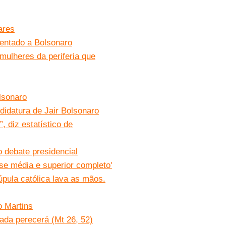
ares
tentado a Bolsonaro
mulheres da periferia que
lsonaro
didatura de Jair Bolsonaro
 diz estatístico de
 debate presidencial
sse média e superior completo'
pula católica lava as mãos.
o Martins
ada perecerá (Mt 26, 52)