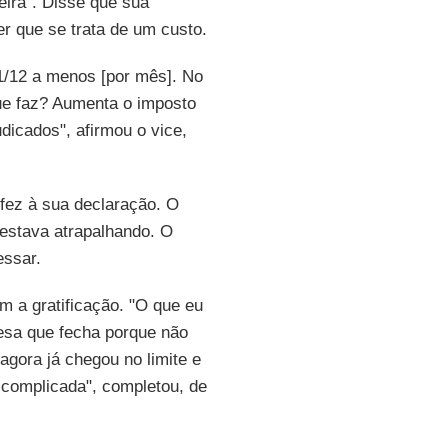
eira". Disse que sua
er que se trata de um custo.
 1/12 a menos [por mês]. No
 que faz? Aumenta o imposto
dicados", afirmou o vice,
fez à sua declaração. O
 estava atrapalhando. O
essar.
 a gratificação. "O que eu
esa que fecha porque não
gora já chegou no limite e
 complicada", completou, de