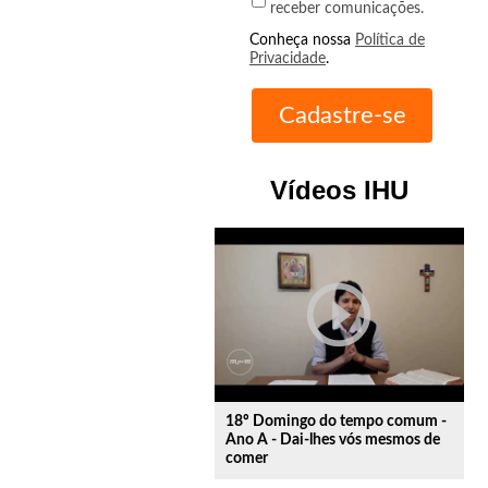
receber comunicações.
Conheça nossa
Política de
Privacidade
.
Vídeos IHU
play_circle_outline
18º Domingo do tempo comum -
Ano A - Dai-lhes vós mesmos de
comer