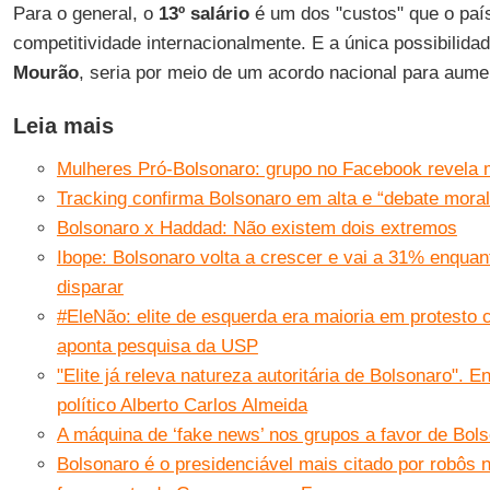
Para o general, o
13º salário
é um dos "custos" que o país
competitividade internacionalmente. E a única possibilid
Mourão
, seria por meio de um acordo nacional para aumen
Leia mais
Mulheres Pró-Bolsonaro: grupo no Facebook revela 
Tracking confirma Bolsonaro em alta e “debate moral
Bolsonaro x Haddad: Não existem dois extremos
Ibope: Bolsonaro volta a crescer e vai a 31% enquan
disparar
#EleNão: elite de esquerda era maioria em protesto 
aponta pesquisa da USP
"Elite já releva natureza autoritária de Bolsonaro". E
político Alberto Carlos Almeida
A máquina de ‘fake news’ nos grupos a favor de Bo
Bolsonaro é o presidenciável mais citado por robôs n