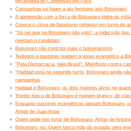
ferramenta do Congresso em Foco
Campanhas se ligam a ato feminino anti-Bolsonaro
A apreensão com a força de Bolsonaro entre os milit
Cresce o clima de fanatismo religioso em torno do a
“Só sei que no Bolsonaro não voto”: a indecisão das 
rejeitam o candidato
Bolsonaro não controla mais o bolsonarismo
Teólogos e pastores reagem a apoio evangélico a Bo
"Pela Democracia, pelo Brasil". Manifesto contra can
“Haddad está no segundo turno, Bolsonaro ainda não”,
campanhas
Haddad e Bolsonaro, os dois maiores alvos no quarto
'Eleitor típico de Bolsonaro é homem branco, de cla
Enquanto pastores evangélicos apoiam Bolsonaro, cú
Artigo de Juan Arias
Quem pode nos livrar de Bolsonaro. Artigo de Antoni
Bolsonaro, ou: Quem lança mão da espada, pela esp