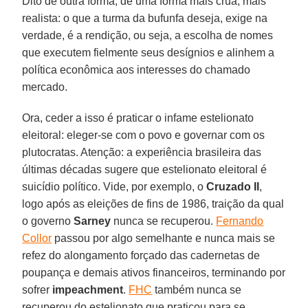
Dito de outra forma, de uma forma mais crua, mais
realista: o que a turma da bufunfa deseja, exige na
verdade, é a rendição, ou seja, a escolha de nomes
que executem fielmente seus desígnios e alinhem a
política econômica aos interesses do chamado
mercado.
Ora, ceder a isso é praticar o infame estelionato
eleitoral: eleger-se com o povo e governar com os
plutocratas. Atenção: a experiência brasileira das
últimas décadas sugere que estelionato eleitoral é
suicídio político. Vide, por exemplo, o
Cruzado II
,
logo após as eleições de fins de 1986, traição da qual
o governo
Sarney
nunca se recuperou.
Fernando
Collor
passou por algo semelhante e nunca mais se
refez do alongamento forçado das cadernetas de
poupança e demais ativos financeiros, terminando por
sofrer
impeachment
.
FHC
também nunca se
recuperou do estelionato que praticou para se