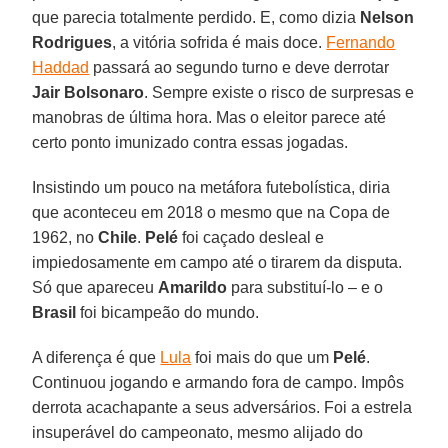
que parecia totalmente perdido. E, como dizia
Nelson
Rodrigues
, a vitória sofrida é mais doce.
Fernando
Haddad
passará ao segundo turno e deve derrotar
Jair Bolsonaro
. Sempre existe o risco de surpresas e
manobras de última hora. Mas o eleitor parece até
certo ponto imunizado contra essas jogadas.
Insistindo um pouco na metáfora futebolística, diria
que aconteceu em 2018 o mesmo que na Copa de
1962, no
Chile
.
Pelé
foi caçado desleal e
impiedosamente em campo até o tirarem da disputa.
Só que apareceu
Amarildo
para substituí-lo – e o
Brasil
foi bicampeão do mundo.
A diferença é que
Lula
foi mais do que um
Pelé
.
Continuou jogando e armando fora de campo. Impôs
derrota acachapante a seus adversários. Foi a estrela
insuperável do campeonato, mesmo alijado do