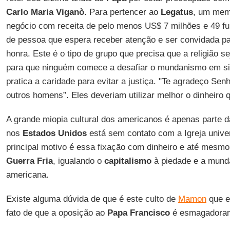
Carlo Maria Viganò
. Para pertencer ao
Legatus
, um mem
negócio com receita de pelo menos US$ 7 milhões e 49 fu
de pessoa que espera receber atenção e ser convidada pa
honra. Este é o tipo de grupo que precisa que a religião se
para que ninguém comece a desafiar o mundanismo em si.
pratica a caridade para evitar a justiça. "Te agradeço Sen
outros homens”. Eles deveriam utilizar melhor o dinheiro
A grande miopia cultural dos americanos é apenas parte da
nos
Estados Unidos
está sem contato com a Igreja univ
principal motivo é essa fixação com dinheiro e até mesm
Guerra Fria
, igualando o
capitalismo
à piedade e a munda
americana.
Existe alguma dúvida de que é este culto de
Mamon
que e
fato de que a oposição ao
Papa Francisco
é esmagadoram