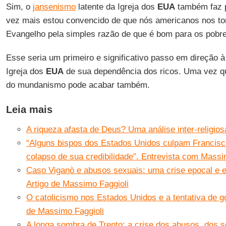
Sim, o
jansenismo
latente da Igreja dos
EUA
também faz p
vez mais estou convencido de que nós americanos nos t
Evangelho pela simples razão de que é bom para os pobr
Esse seria um primeiro e significativo passo em direção 
Igreja dos
EUA
de sua dependência dos ricos. Uma vez qu
do mundanismo pode acabar também.
Leia mais
A riqueza afasta de Deus? Uma análise inter-religios
“Alguns bispos dos Estados Unidos culpam Francisc
colapso de sua credibilidade”. Entrevista com Massi
Caso Viganò e abusos sexuais: uma crise epocal e ex
Artigo de Massimo Faggioli
O catolicismo nos Estados Unidos e a tentativa de go
de Massimo Faggioli
A longa sombra de Trento: a crise dos abusos, dos s