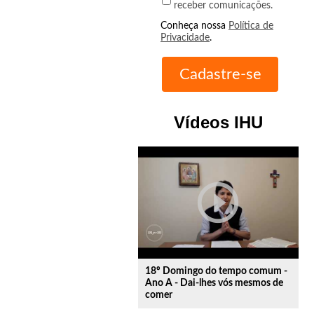
receber comunicações.
Conheça nossa
Política de
Privacidade
.
Vídeos IHU
play_circle_outline
18º Domingo do tempo comum -
Ano A - Dai-lhes vós mesmos de
comer