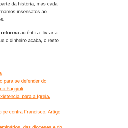
arte da história, mas cada
ornamos insensatos ao
es.
à
reforma
autêntica: livrar a
e o dinheiro acaba, o resto
a
o para se defender do
mo Faggioli
istencial para a Igreja.
lpe contra Francisco. Artigo
eminários, das dioceses e do