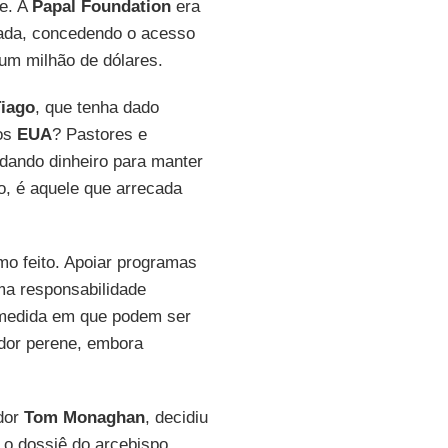
re. A
Papal Foundation
era
rada, concedendo o acesso
um milhão de dólares.
iago
, que tenha dado
dos
EUA
? Pastores e
dando dinheiro para manter
o, é aquele que arrecada
mo feito. Apoiar programas
ma responsabilidade
a medida em que podem ser
ador perene, embora
ador
Tom Monaghan
, decidiu
o dossiê do arcebispo