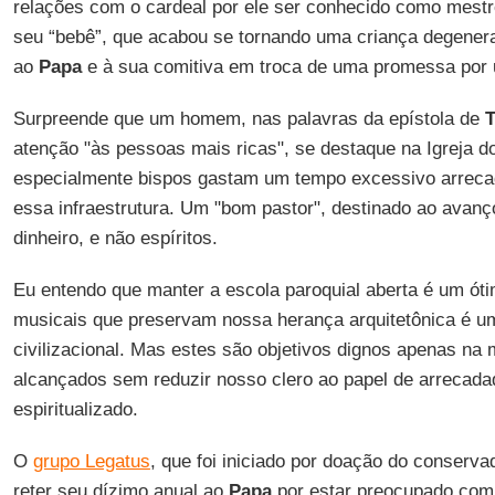
relações com o cardeal por ele ser conhecido como mest
seu “bebê”, que acabou se tornando uma criança degene
ao
Papa
e à sua comitiva em troca de uma promessa por 
Surpreende que um homem, nas palavras da epístola de
T
atenção "às pessoas mais ricas", se destaque na Igreja 
especialmente bispos gastam um tempo excessivo arreca
essa infraestrutura. Um "bom pastor", destinado ao avanç
dinheiro, e não espíritos.
Eu entendo que manter a escola paroquial aberta é um óti
musicais que preservam nossa herança arquitetônica é u
civilizacional. Mas estes são objetivos dignos apenas n
alcançados sem reduzir nosso clero ao papel de arrecad
espiritualizado.
O
grupo Legatus
, que foi iniciado por doação do conserv
reter seu dízimo anual ao
Papa
por estar preocupado com 