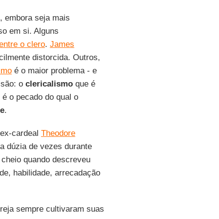
", embora seja mais
so em si. Alguns
ntre o clero
.
James
ilmente distorcida. Outros,
ismo
é o maior problema - e
isão: o
clericalismo
que é
é o pecado do qual o
se
.
 ex-cardeal
Theodore
a dúzia de vezes durante
 cheio quando descreveu
de, habilidade, arrecadação
greja sempre cultivaram suas