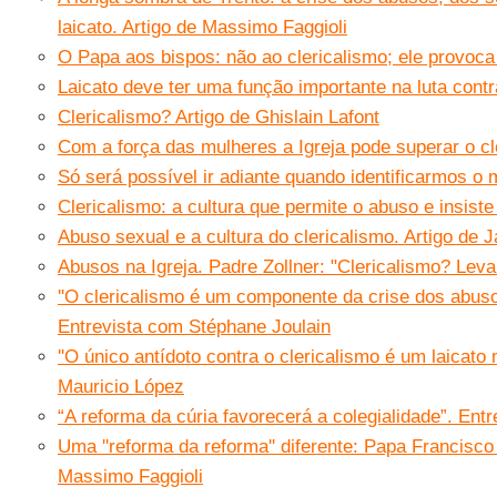
laicato. Artigo de Massimo Faggioli
O Papa aos bispos: não ao clericalismo; ele provoc
Laicato deve ter uma função importante na luta contra
Clericalismo? Artigo de Ghislain Lafont
Com a força das mulheres a Igreja pode superar o cl
Só será possível ir adiante quando identificarmos o 
Clericalismo: a cultura que permite o abuso e insist
Abuso sexual e a cultura do clericalismo. Artigo de 
Abusos na Igreja. Padre Zollner: "Clericalismo? Lev
''O clericalismo é um componente da crise dos abusos
Entrevista com Stéphane Joulain
''O único antídoto contra o clericalismo é um laicato
Mauricio López
“A reforma da cúria favorecerá a colegialidade”. En
Uma ''reforma da reforma'' diferente: Papa Francisco
Massimo Faggioli