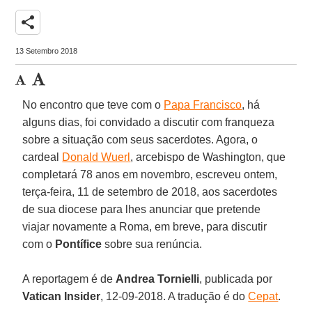
share
13 Setembro 2018
No encontro que teve com o
Papa Francisco
, há
alguns dias, foi convidado a discutir com franqueza
sobre a situação com seus sacerdotes. Agora, o
cardeal
Donald Wuerl
, arcebispo de Washington, que
completará 78 anos em novembro, escreveu ontem,
terça-feira, 11 de setembro de 2018, aos sacerdotes
de sua diocese para lhes anunciar que pretende
viajar novamente a Roma, em breve, para discutir
com o
Pontífice
sobre sua renúncia.
A reportagem é de
Andrea Tornielli
, publicada por
Vatican Insider
, 12-09-2018. A tradução é do
Cepat
.