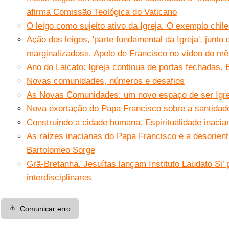
afirma Comissão Teológica do Vaticano
O leigo como sujeito ativo da Igreja. O exemplo chil
Ação dos leigos, 'parte fundamental da Igreja', junto
marginalizados». Apelo de Francisco no vídeo do m
Ano do Laicato: Igreja continua de portas fechadas
Novas comunidades, números e desafios
As Novas Comunidades: um novo espaço de ser Ig
Nova exortação do Papa Francisco sobre a santidad
Construindo a cidade humana. Espiritualidade inacian
As raízes inacianas do Papa Francisco e a desorient
Bartolomeo Sorge
Grã-Bretanha. Jesuítas lançam Instituto Laudato Si’
interdisciplinares
⚠️
Comunicar erro