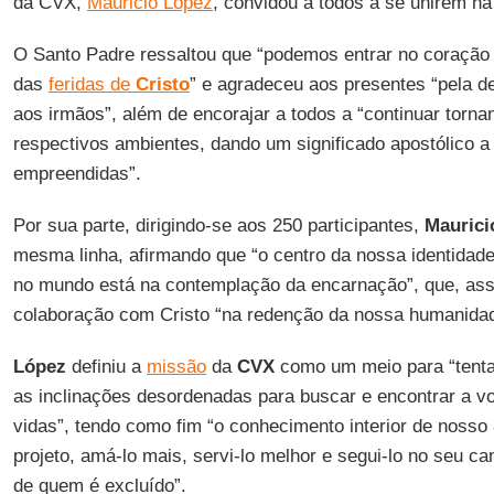
da CVX,
Mauricio López
, convidou a todos a se unirem n
O Santo Padre ressaltou que “podemos entrar no coração
das
feridas de
Cristo
” e agradeceu aos presentes “pela d
aos irmãos”, além de encorajar a todos a “continuar torna
respectivos ambientes, dando um significado apostólico a
empreendidas”.
Por sua parte, dirigindo-se aos 250 participantes,
Maurici
mesma linha, afirmando que “o centro da nossa identidad
no mundo está na contemplação da encarnação”, que, ass
colaboração com Cristo “na redenção da nossa humanidad
López
definiu a
missão
da
CVX
como um meio para “tenta
as inclinações desordenadas para buscar e encontrar a v
vidas”, tendo como fim “o conhecimento interior de nosso
projeto, amá-lo mais, servi-lo melhor e segui-lo no seu c
de quem é excluído”.