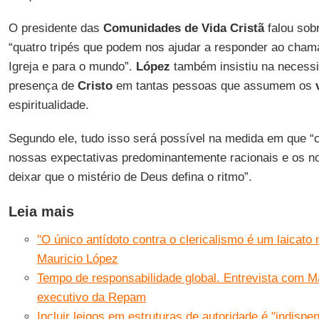
O presidente das
Comunidades de Vida Cristã
falou sobr
“quatro tripés que podem nos ajudar a responder ao cha
Igreja e para o mundo”.
López
também insistiu na necess
presença de
Cristo
em tantas pessoas que assumem os
espiritualidade.
Segundo ele, tudo isso será possível na medida em que 
nossas expectativas predominantemente racionais e os n
deixar que o mistério de Deus defina o ritmo”.
Leia mais
''O único antídoto contra o clericalismo é um laicato
Mauricio López
Tempo de responsabilidade global. Entrevista com Ma
executivo da Repam
Incluir leigos em estruturas de autoridade é "indispe