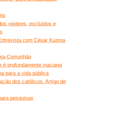
eno
 dos «pobres, excluídos e
ês
. Entrevista com César Kuzma
reja-Comunhão
e é profundamente inaciana
a para a vida pública
ação dos católicos. Artigo de
 para pesquisas