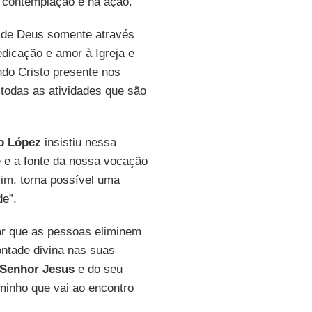
a contemplação e na ação.
 de Deus somente através
edicação e amor à Igreja e
ndo Cristo presente nos
 todas as atividades que são
o López
insistiu nessa
e e a fonte da nossa vocação
im, torna possível uma
e”.
r que as pessoas eliminem
ontade divina nas suas
Senhor Jesus
e do seu
aminho que vai ao encontro