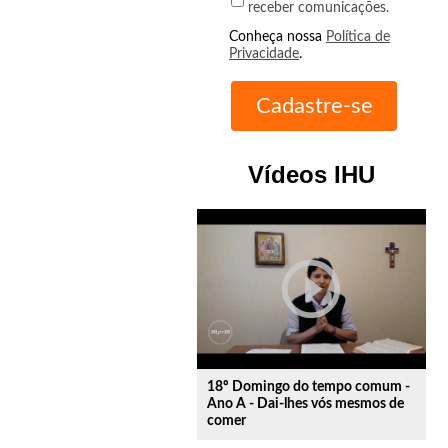
receber comunicações.
Conheça nossa
Política de
Privacidade
.
Vídeos IHU
play_circle_outline
18º Domingo do tempo comum -
Ano A - Dai-lhes vós mesmos de
comer