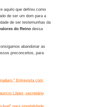
e aquilo que definiu como
mado de ser um dom para a
idade de ser testemunhas da
valores do Reino
dessa
“consigamos abandonar as
ossos preconceitos, para
 maduro.'' Entrevista com
uricio López, secretário
nsável" para sinodalidade,