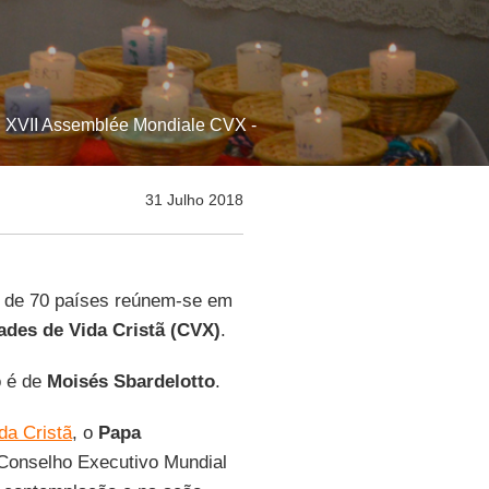
: XVII Assemblée Mondiale CVX -
31 Julho 2018
es de 70 países reúnem-se em
des de Vida Cristã (CVX)
.
o é de
Moisés Sbardelotto
.
da Cristã
, o
Papa
Conselho Executivo Mundial