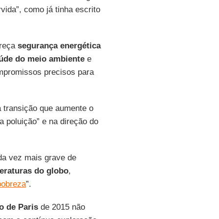
vida”, como já tinha escrito
ereça
segurança energética
úde do meio ambiente
e
mpromissos precisos para
a transição que aumente o
 poluição” e na direção do
da vez mais grave de
eraturas do globo
,
pobreza
”.
o de Paris
de 2015 não