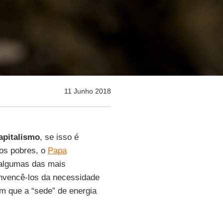
11 Junho 2018
apitalismo
, se isso é
 os pobres, o
Papa
 algumas das mais
nvencê-los da necessidade
om que a “sede” de energia