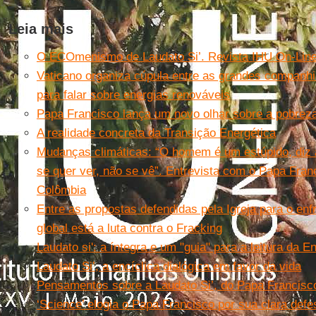
Leia mais
O ECOmenismo de Laudato Si’. Revista IHU On-Line
Vaticano organiza cúpula entre as grandes companhi
para falar sobre energias renováveis
Papa Francisco lança um novo olhar sobre a pobreza
A realidade concreta da Transição Energética
Mudanças climáticas: “O homem é um estúpido, diz a
se quer ver, não se vê”. Entrevista com o Papa Fran
Colômbia
Entre as propostas defendidas pela Igreja para o e
global está a luta contra o Fracking
Laudato si': a íntegra e um "guia" para a leitura da En
Laudato Si’, a encíclica dialógica em favor da vida
Pensamentos sobre a Laudato Si’, do Papa Francisc
‘Science’ elogia o Papa Francisco por sua clara def