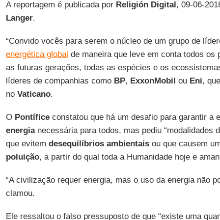
A reportagem é publicada por
Religión Digital
, 09-06-201
Langer
.
“Convido vocês para serem o núcleo de um grupo de líde
energética global
de maneira que leve em conta todos os 
as futuras gerações, todas as espécies e os ecossistema
líderes de companhias como
BP
,
ExxonMobil
ou
Eni
, qu
no
Vaticano
.
O
Pontífice
constatou que há um desafio para garantir a 
energia
necessária para todos, mas pediu “modalidades d
que evitem
desequilíbrios ambientais
ou que causem um
poluição
, a partir do qual toda a Humanidade hoje e aman
“A civilização requer energia, mas o uso da energia não pod
clamou.
Ele ressaltou o falso pressuposto de que “existe uma quan