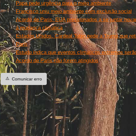
Papa pede urgência para o meio ambiente
Francisco uniu meio ambiente com exclusão social
Acordo de Paris. EUA pressionados a se juntar nov
à mudança climática
Estados Unidos. Cardeal Tobin pede a Trump que reti
Paris
Estudo indica que eventos climáticos extremos serã
Acordo de Paris não forem atingidos
⚠️
Comunicar erro