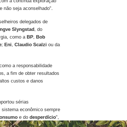
com a contínua exploração
e não seja aconselhado”.
elheiros delegados de
ngve Slyngstad
, do
ergia, como a
BP
,
Bob
e
;
Eni
,
Claudio Scalzi
ou da
 como a responsabilidade
, a fim de obter resultados
altos custos e danos
ortou sérias
al sistema econômico sempre
onsumo
e do
desperdício
”,