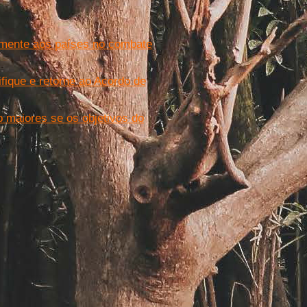
amente aos países no combate
fique e retorne ao Acordo de
o maiores se os objetivos do