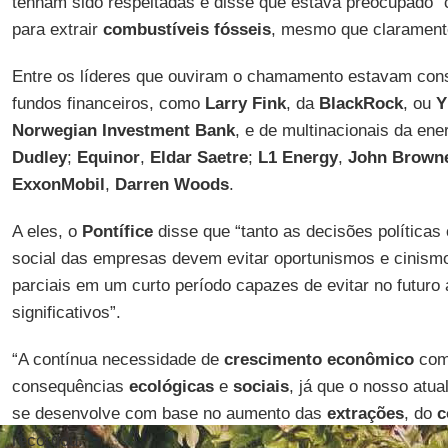
tenham sido respeitadas e disse que estava preocupado “
para extrair
combustíveis fósseis
, mesmo que clarament
Entre os líderes que ouviram o chamamento estavam cons
fundos financeiros, como
Larry Fink
, da
BlackRock
, ou
Y
Norwegian Investment Bank
, e de multinacionais da en
Dudley
;
Equinor
,
Eldar Saetre
;
L1 Energy
,
John Brown
ExxonMobil
,
Darren Woods
.
A eles, o
Pontífice
disse que “tanto as decisões políticas
social das empresas devem evitar oportunismos e cinismos
parciais em um curto período capazes de evitar no futuro 
significativos”.
“A contínua necessidade de
crescimento econômico
comp
consequências
ecológicas
e
sociais
, já que o nosso atu
se desenvolve com base no aumento das
extrações
, do
c
recordou.