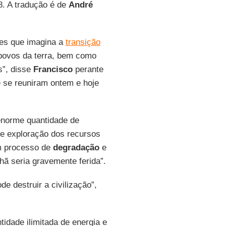
8. A tradução é de
André
res que imagina a
transição
povos da terra, bem como
s”, disse
Francisco
perante
e se reuniram ontem e hoje
enorme quantidade de
e exploração dos recursos
 processo de
degradação
e
hã seria gravemente ferida”.
e destruir a civilização”,
tidade ilimitada de energia e