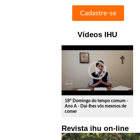
Vídeos IHU
play_circle_outline
18º Domingo do tempo comum -
Ano A - Dai-lhes vós mesmos de
comer
Revista ihu on-line