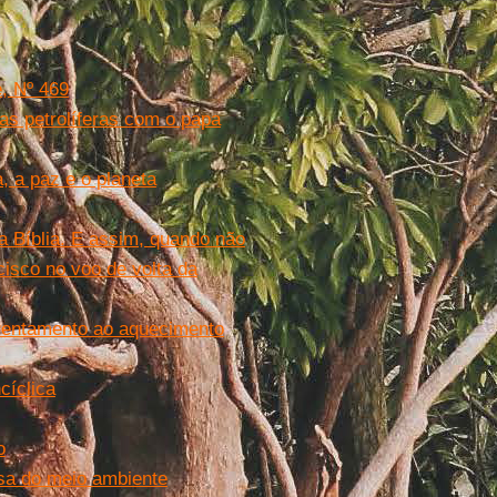
, Nº 469
as petrolíferas com o papa
, a paz e o planeta
 Bíblia. E assim, quando não
cisco no voo de volta da
nfrentamento ao aquecimento
cíclica
o
esa do meio ambiente