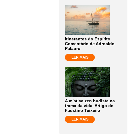
Itinerantes do Espírito.
Comentário de Adroaldo
Palaoro
LER MAIS
A mística zen budista na
trama da vida. Artigo de
Faustino Teixeira
LER MAIS