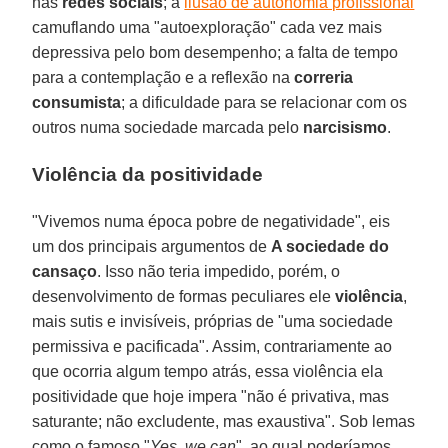
nas
redes sociais
; a
ilusão de autonomia profissional
camuflando uma "autoexploração" cada vez mais
depressiva pelo bom desempenho; a falta de tempo
para a contemplação e a reflexão na
correria
consumista
; a dificuldade para se relacionar com os
outros numa sociedade marcada pelo
narcisismo
.
Violência da positividade
"Vivemos numa época pobre de negatividade", eis
um dos principais argumentos de
A sociedade do
cansaço
. Isso não teria impedido, porém, o
desenvolvimento de formas peculiares ele
violência
,
mais sutis e invisíveis, próprias de "uma sociedade
permissiva e pacificada". Assim, contrariamente ao
que ocorria algum tempo atrás, essa violência ela
positividade que hoje impera "não é privativa, mas
saturante; não excludente, mas exaustiva". Sob lemas
como o famoso "
Yes, we can
", ao qual poderíamos