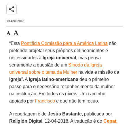
share
13 Abril 2018
“Esta
Pontifícia Comissão para a América Latina
não
pretende projetar seus próprios delineamentos e
necessidades à
Igreja
universal
, mas pensa
seriamente a questão de um
Sínodo da Igreja
universal sobre o tema da Mulher
na vida e missão da
Igreja
”. A
Igreja latino-americana
deu o primeiro
passo para o necessário reconhecimento da mulher
na instituição. Em todos os níveis. Um caminho
apoiado por
Francisco
e que não tem recuo.
A reportagem é de
Jesús Bastante
, publicada por
Religión Digital
, 12-04-2018. A tradução é do
Cepat
.