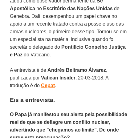
atuou como observador permanente da
Sé
Apostólica
no
Escritório das Nações Unidas
de
Genebra. Dali, desempenhou um papel chave no
apoio a um recente tratado contra a posse e uso das
armas nucleares, o primeiro desse tipo. Tornou-se em
um especialista na matéria, inclusive quando foi
secretário delegado do
Pontifício Conselho Justiça
e Paz
do Vaticano.
A entrevista é de
Andrés Beltramo Álvarez
,
publicada por
Vatican Insider
, 20-03-2018. A
tradução é do
Cepat
.
Eis a entrevista.
O Papa já manifestou seu alerta pela possibilidade
real de que se deflagre um conflito nuclear,
advertindo que “chegamos ao limite”. De onde
surge esta preocupação?