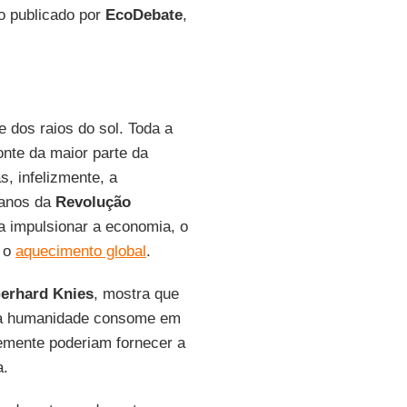
o publicado por
EcoDebate
,
 dos raios do sol. Toda a
onte da maior parte da
s, infelizmente, a
 anos da
Revolução
a impulsionar a economia, o
 o
aquecimento global
.
erhard Knies
, mostra que
e a humanidade consome em
emente poderiam fornecer a
a.