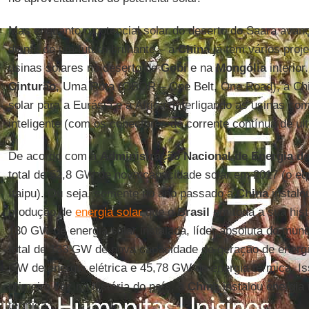
Mas enquanto o potencial solar do deserto do Saara ava
diante de um futuro brilhante – a
China
já tem vários proj
usinas solares no deserto de
Gobi
e na
Mongólia
interior
Cinturão
, Uma Rota (OBOR – One Belt, One Road), a Chin
solar para a Eurásia e a África, interligando as usinas c
inteligente (com os conectores de corrente contínua de ul
De acordo com a
Administração Nacional de Energia d
total de 52,8 GW de nova capacidade solar em 2017 (o equ
Itaipu). Ou seja, somente no ano passado a
China
instalo
produção de
energia solar
que o
Brasil
em toda a sua histó
130 GW de energia solar instalada, líder absoluta do mun
total de 133 GW de nova capacidade de geração de energi
GW de energia elétrica e 45,78 GW de energia térmica. Iss
primeira vez na história do país, a
China
instalou energia
térmica.