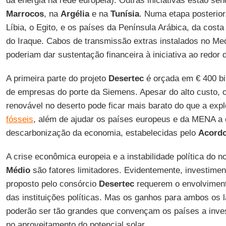
da energia na rede europeia). Outras iniciativas estão s
Marrocos
, na
Argélia
e na
Tunísia
. Numa etapa posterior
Líbia, o Egito, e os países da Península Arábica, da costa
do Iraque. Cabos de transmissão extras instalados no Med
poderiam dar sustentação financeira à iniciativa ao redor 
A primeira parte do projeto
Desertec
é orçada em € 400 bi
de empresas do porte da Siemens. Apesar do alto custo, o
renovável no deserto pode ficar mais barato do que a exp
fósseis
, além de ajudar os países europeus e da MENA a
descarbonização da economia, estabelecidas pelo
Acordo
A crise econômica europeia e a instabilidade política do n
Médio
são fatores limitadores. Evidentemente, investime
proposto pelo consórcio
Desertec
requerem o envolviment
das instituições políticas. Mas os ganhos para ambos os 
poderão ser tão grandes que convençam os países a inve
no aproveitamento do potencial solar.