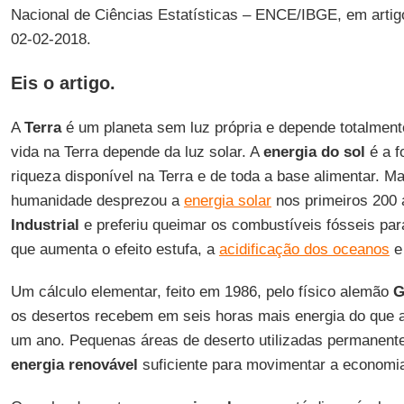
Nacional de Ciências Estatísticas – ENCE/IBGE, em artig
02-02-2018.
Eis o artigo.
A
Terra
é um planeta sem luz própria e depende totalmente
vida na Terra depende da luz solar. A
energia do sol
é a f
riqueza disponível na Terra e de toda a base alimentar. Ma
humanidade desprezou a
energia solar
nos primeiros 200
Industrial
e preferiu queimar os combustíveis fósseis par
que aumenta o efeito estufa, a
acidificação dos oceanos
e
Um cálculo elementar, feito em 1986, pelo físico alemão
G
os desertos recebem em seis horas mais energia do qu
um ano. Pequenas áreas de deserto utilizadas permanent
energia renovável
suficiente para movimentar a economi