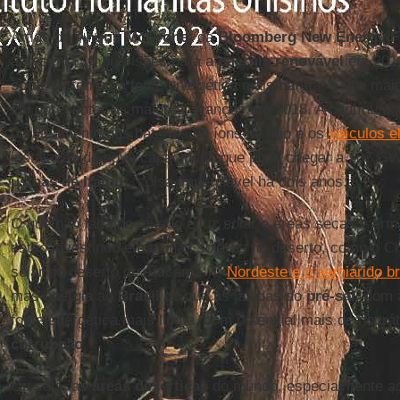
Artigo de
Angus McCrone
, da
Bloomberg New Energy F
apresenta 10 previsões para a
energia renovável
em 2018
solar
se tornou a fonte energética mais barata, a que ma
vai apresentar os maiores avanços em 2018. A contínua q
barateamento das baterias de íons de lítio e os
veículos e
instalação de nova capacidade que pode chegar a 107 GW
usinas de Itaipu
), coisa impensável há dois anos.
O que não falta no mundo é luz solar e áreas secas e erm
estão investindo em usinas solares no deserto, como o C
solar no deserto de Atacama. O
Nordeste e o semiárido br
mas energia ao
Brasil
do que as jazidas do
pré-sal
, com 
fonte energética mais limpa, com potencial mais democrát
corrupção
.
Ou seja, as
áreas desérticas
do mundo, especialmente aq