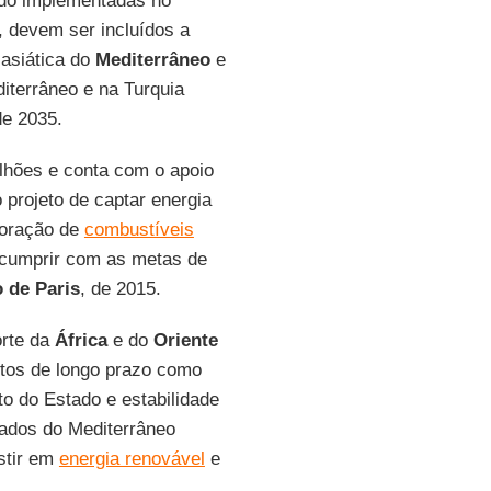
endo implementadas no
, devem ser incluídos a
 asiática do
Mediterrâneo
e
iterrâneo e na Turquia
de 2035.
lhões e conta com o apoio
 projeto de captar energia
loração de
combustíveis
 cumprir com as metas de
 de Paris
, de 2015.
orte da
África
e do
Oriente
ntos de longo prazo como
o do Estado e estabilidade
lados do Mediterrâneo
stir em
energia renovável
e