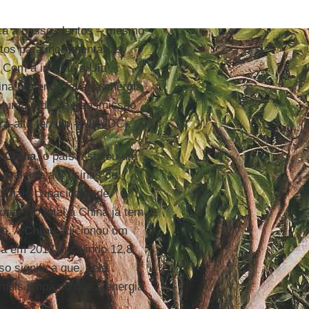
nça a passos lentos – mesmo
etos para incrementar as
. Com a iniciativa Um
a pretende levar a energia
om uma rede de transmissão
tra-alta tensão – UHVDC).
a China
, o país instalou um
ivalente a 4 usinas de
u mais capacidade de
ria. No total a China já tem
do. A
China
adicionou um
a em 2017, incluindo 12,8
o significa que, pela
 mais limpa do que a energia