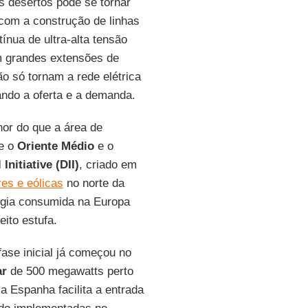
s desertos pode se tornar
com a construção de linhas
nua de ultra-alta tensão
m grandes extensões de
o só tornam a rede elétrica
ando a oferta e a demanda.
nor do que a área de
e o
Oriente Médio
e o
Initiative (DII)
, criado em
res e eólicas
no norte da
rgia consumida na Europa
ito estufa.
fase inicial já começou no
ar
de 500 megawatts perto
 Espanha facilita a entrada