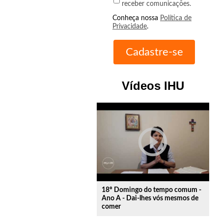
receber comunicações.
Conheça nossa
Política de
Privacidade
.
Vídeos IHU
play_circle_outline
18º Domingo do tempo comum -
Ano A - Dai-lhes vós mesmos de
comer