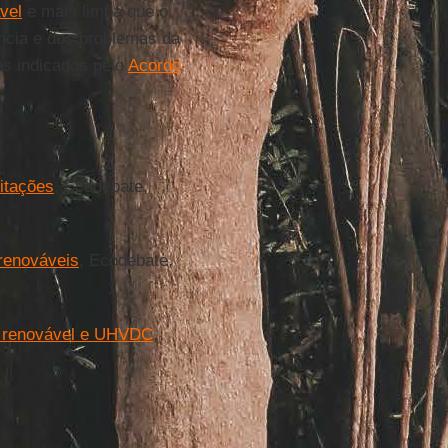
vel
e mais limpa que o
ência e dos problemas da
os indicados pelo
Acordo
mitações
, Ecodebate,
 renováveis
, Ecodebate,
l, renovável e UHVDC
,