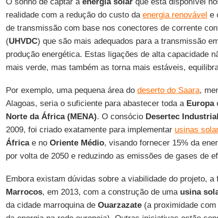
O sonho de captar a
energia solar
que está disponível no
realidade com a redução do custo da
energia renovável
e 
de transmissão com base nos conectores de corrente contí
(
UHVDC
) que são mais adequados para a transmissão e
produção energética. Estas ligações de alta capacidade nã
mais verde, mas também as torna mais estáveis, equilibr
Por exemplo, uma pequena área do
deserto do Saara
, me
Alagoas, seria o suficiente para abastecer toda a
Europa
Norte da África (MENA)
. O consócio
Desertec Industrial 
2009, foi criado exatamente para implementar
usinas sola
África
e no
Oriente Médio
, visando fornecer 15% da ene
por volta de 2050 e reduzindo as emissões de gases de efe
Embora existam dúvidas sobre a viabilidade do projeto, a 
Marrocos
, em 2013, com a construção de uma
usina sol
da cidade marroquina de
Ouarzazate
(a proximidade com a