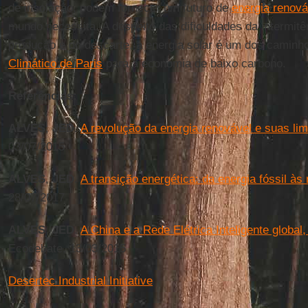
de insolação, podem fornecer um futuro de
energia renová
mundo necessita. A despeito das dificuldades da intermit
produção e do descarte, a energia solar é um dos caminh
Climático de Paris
para a economia de baixo carbono.
Referências:
ALVES
,
JED
.
A revolução da energia renovável e suas li
03/07/2015
ALVES
,
JED
.
A transição energética: da energia fóssil às
28/07/2017
ALVES
,
JED
.
A China e a Rede Elétrica Inteligente globa
Ecodebate, 13/03/2015
Desertec Industrial Initiative