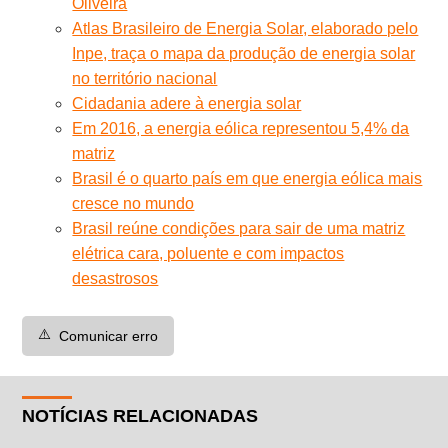
Oliveira
Atlas Brasileiro de Energia Solar, elaborado pelo
Inpe, traça o mapa da produção de energia solar
no território nacional
Cidadania adere à energia solar
Em 2016, a energia eólica representou 5,4% da
matriz
Brasil é o quarto país em que energia eólica mais
cresce no mundo
Brasil reúne condições para sair de uma matriz
elétrica cara, poluente e com impactos
desastrosos
⚠️
Comunicar erro
NOTÍCIAS RELACIONADAS