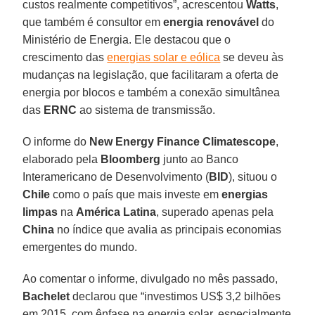
custos realmente competitivos”, acrescentou
Watts
,
que também é consultor em
energia renovável
do
Ministério de Energia. Ele destacou que o
crescimento das
energias solar e eólica
se deveu às
mudanças na legislação, que facilitaram a oferta de
energia por blocos e também a conexão simultânea
das
ERNC
ao sistema de transmissão.
O informe do
New Energy Finance Climatescope
,
elaborado pela
Bloomberg
junto ao Banco
Interamericano de Desenvolvimento (
BID
), situou o
Chile
como o país que mais investe em
energias
limpas
na
América Latina
, superado apenas pela
China
no índice que avalia as principais economias
emergentes do mundo.
Ao comentar o informe, divulgado no mês passado,
Bachelet
declarou que “investimos US$ 3,2 bilhões
em 2015, com ênfase na energia solar, especialmente