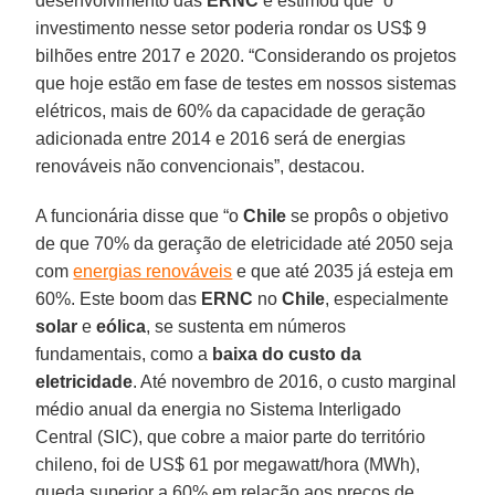
desenvolvimento das
ERNC
e estimou que “o
investimento nesse setor poderia rondar os US$ 9
bilhões entre 2017 e 2020. “Considerando os projetos
que hoje estão em fase de testes em nossos sistemas
elétricos, mais de 60% da capacidade de geração
adicionada entre 2014 e 2016 será de energias
renováveis não convencionais”, destacou.
A funcionária disse que “o
Chile
se propôs o objetivo
de que 70% da geração de eletricidade até 2050 seja
com
energias renováveis
e que até 2035 já esteja em
60%. Este boom das
ERNC
no
Chile
, especialmente
solar
e
eólica
, se sustenta em números
fundamentais, como a
baixa do custo da
eletricidade
. Até novembro de 2016, o custo marginal
médio anual da energia no Sistema Interligado
Central (SIC), que cobre a maior parte do território
chileno, foi de US$ 61 por megawatt/hora (MWh),
queda superior a 60% em relação aos preços de