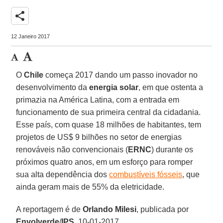
share
12 Janeiro 2017
O
Chile
começa 2017 dando um passo inovador no
desenvolvimento da
energia solar
, em que ostenta a
primazia na América Latina, com a entrada em
funcionamento de sua primeira central da cidadania.
Esse país, com quase 18 milhões de habitantes, tem
projetos de US$ 9 bilhões no setor de energias
renováveis não convencionais (
ERNC
) durante os
próximos quatro anos, em um esforço para romper
sua alta dependência dos
combustíveis fósseis
, que
ainda geram mais de 55% da eletricidade.
A reportagem é de
Orlando Milesi
, publicada por
Envolverde
/
IPS
, 10-01-2017.