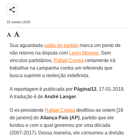
share
18 Janeiro 2018
Sua aguardada
saída do partido
marca um ponto de
não retorno na disputa com
Lenin Moreno
. Sem
vínculos partidários,
Rafael Correa
certamente irá
trabalhar na campanha contra um referendo que
busca suprimir a reeleição indefinida.
A reportagem é publicada por
Página/12
, 17-01-2018.
A tradução é de
André Langer
.
O ex-presidente
Rafael Correa
desfiliou-se ontem [16
de janeiro] do
Aliança País (AP)
, partido que ele
fundou e com o qual governou por uma década
(2007-2017). Dessa maneira, ele consumou a divisão