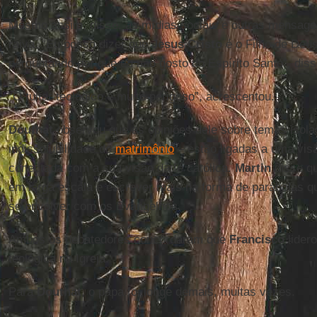
Mesmo assim, disse, as mídias sociais e outras mensag
raiva. “Eu posso dizer que
Jesus Cristo
é o Filho de Deus
perguntando por que eu não gosto do Espírito Santo”, diss
“O tuitar teológico é muito perigoso”, acrescentou.
Douthat
observou que as opiniões dele sobre temas isol
indissolubilidade do
matrimônio
– estão ligadas a uma vi
conectada com a sua visão da fé católica.
Martin
disse qu
em larga escala e escrever mais na forma de parábolas q
se envolver com os Evangelhos.
Ambos os debatedores concordaram que
Francisco
lider
teológica na Igreja.
Para
Douthat
, o papa foi longe demais, muitas vezes.