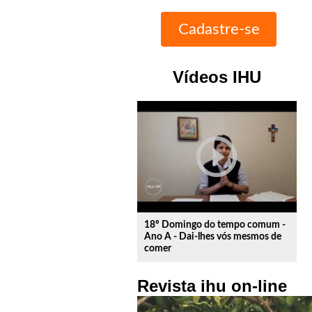
Vídeos IHU
play_circle_outline
18º Domingo do tempo comum -
Ano A - Dai-lhes vós mesmos de
comer
Revista ihu on-line