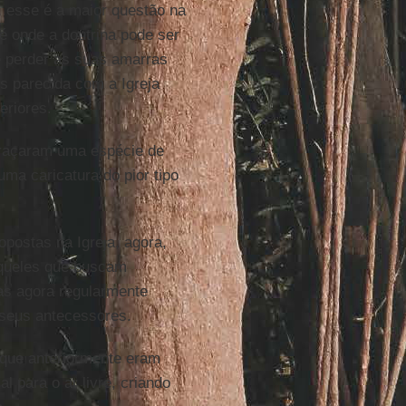
, esse é a maior questão na
té onde a doutrina pode ser
de perder as suas amarras
s parecida com a Igreja
eriores.
braçaram uma espécie de
ma caricatura do pior tipo
postas na Igreja, agora,
aqueles que buscam
tas agora regularmente
seus antecessores.
 que anteriormente eram
l para o ar livre, criando