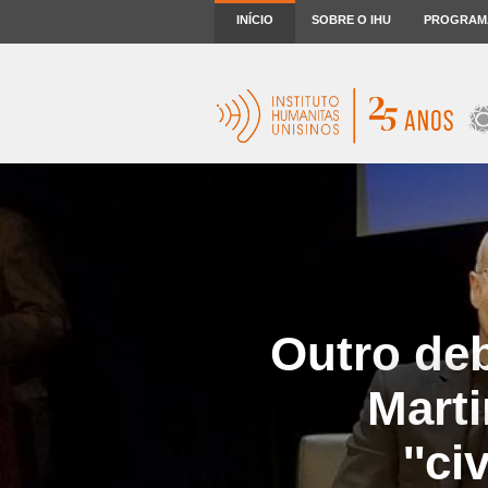
INÍCIO
SOBRE O IHU
PROGRAM
Outro deb
Mart
''c