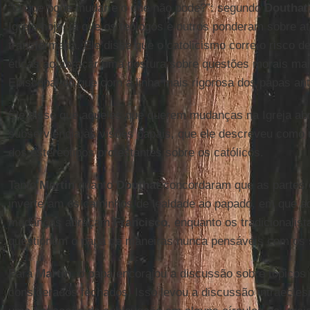
“O que pode mudar e o que não pode?”: segundo
Douthat
Igreja hoje, já que os teólogos e outros ponderam sobre a
transformada. Ele disse que o catolicismo corre o risco 
éticas ao abraçar uma postura sobre questões morais mai
Episcopal do que com a linha mais rigorosa dos papas ant
Ele disse que aqueles que querem mudanças na Igreja a
subserviência às visões papais, que ele descreveu como u
dos estereótipos protestantes sobre os católicos.
Tanto
Martin
quanto
Douthat
concordaram que as partes o
inverteram os caminhos de lealdade ao papado, em que 
mudanças abraçam
Francisco
, enquanto os tradicionalis
questionam o papa de maneiras nunca pensáveis com os 
Para
Martin
, o papa encorajou a discussão sobre tópicos
considerados fechados. Isso levou a discussão intraeclesia