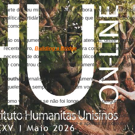
Ele vê o seu papel no sentido de “confortar os aflitos e afl
parte do seu ministério jesuíta. Embora seu papel não seja
política partidária, “se eu tuitar algo que tenha implicaçõe
incomoda”.
São os argumentos que chamam a atenção, disse
Martin
recente livro,
Building a Bridge
, era composto por duas p
necessidade do diálogo com os católicos gays e outra par
se concentrou quase que exclusivamente na primeira, diss
Douthat
, jornalista polemista, argumentou que, às vezes, o
aqueles que sempre discutem com você”.
Como você sabe se não foi longe demais?, perguntou
Mal
Para
Martin
, suas regras incluem não escrever ou tuitar 
atacar as pessoas pessoalmente e apenas se comunicar s
ele sabe algo.