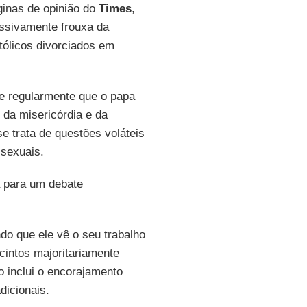
inas de opinião do
Times
,
ssivamente frouxa da
atólicos divorciados em
nde regularmente que o papa
da misericórdia e da
se trata de questões voláteis
ssexuais.
a para um debate
do que ele vê o seu trabalho
intos majoritariamente
o inclui o encorajamento
dicionais.