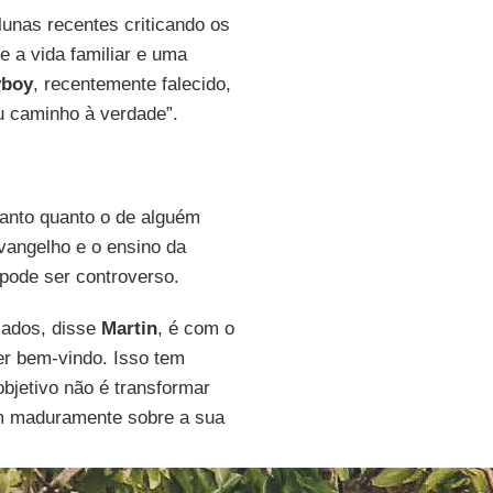
lunas recentes criticando os
e a vida familiar e uma
yboy
, recentemente falecido,
u caminho à verdade”.
tanto quanto o de alguém
Evangelho e o ensino da
 pode ser controverso.
iados, disse
Martin
, é com o
er bem-vindo. Isso tem
objetivo não é transformar
tam maduramente sobre a sua