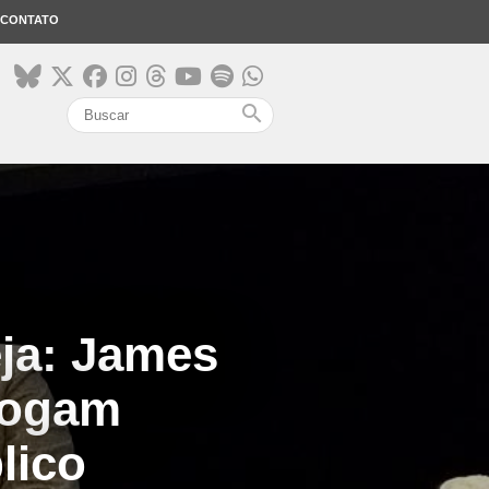
CONTATO
search
eja: James
logam
lico