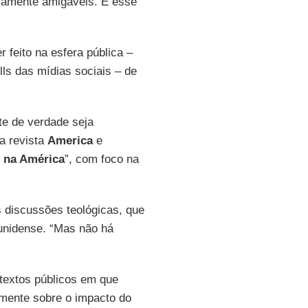
ncamente amigáveis. E esse
 feito na esfera pública –
lls das mídias sociais – de
te de verdade seja
da revista
America
e
e na América
”, com foco na
s discussões teológicas, que
dunidense. “Mas não há
 textos públicos em que
rmente sobre o impacto do