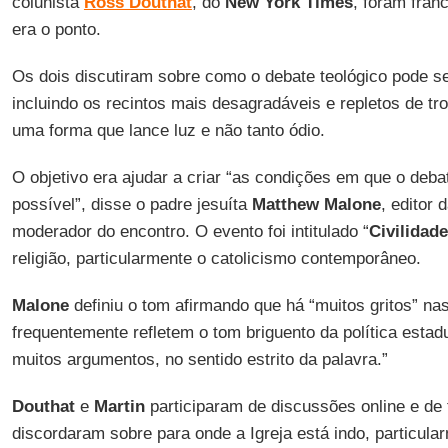
colunista
Ross Douthat
, do
New York Times
, foram fra
era o ponto.
Os dois discutiram sobre como o debate teológico pode ser
incluindo os recintos mais desagradáveis e repletos de tro
uma forma que lance luz e não tanto ódio.
O objetivo era ajudar a criar “as condições em que o deba
possível”, disse o padre jesuíta
Matthew Malone
, editor 
moderador do encontro. O evento foi intitulado “
Civilidad
religião, particularmente o catolicismo contemporâneo.
Malone
definiu o tom afirmando que há “muitos gritos” na
frequentemente refletem o tom briguento da política esta
muitos argumentos, no sentido estrito da palavra.”
Douthat
e
Martin
participaram de discussões online e de
discordaram sobre para onde a Igreja está indo, particula