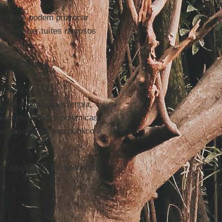
ens dele podem provocar
 e receber tuítes raivosos
e.
ados – como a
são de mundo mais ampla,
e prefere evitar polêmicas
ue desafiam o seu público a
ou uma era de fermentação