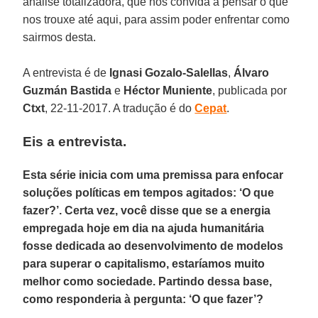
análise totalizadora, que nos convida a pensar o que
nos trouxe até aqui, para assim poder enfrentar como
sairmos desta.
A entrevista é de
Ignasi Gozalo-Salellas
,
Álvaro
Guzmán Bastida
e
Héctor Muniente
, publicada por
Ctxt
, 22-11-2017. A tradução é do
Cepat
.
Eis a entrevista.
Esta série inicia com uma premissa para enfocar
soluções políticas em tempos agitados: ‘O que
fazer?’. Certa vez, você disse que se a energia
empregada hoje em dia na ajuda humanitária
fosse dedicada ao desenvolvimento de modelos
para superar o capitalismo, estaríamos muito
melhor como sociedade. Partindo dessa base,
como responderia à pergunta: ‘O que fazer’?