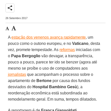
share
26 Setembro 2017
A
estação dos venenos avança rapidamente
, um
pouco como o outono europeu, e no
Vaticano
, desta
vez, promete tempestade. As
reformas
iniciadas com
o
Papa Bergoglio
vão devagar, a transparência,
pouco a pouco, parece ter ido se benzer (agora até
mesmo se proíbe o uso de computadores aos
jornalistas
que acompanham o processo sobre o
apartamento de
Bertone
por causa dos fundos
desviados do
Hospital Bambino Gesù
), a
reordenação econômica está subordinada ao
remodelamento geral. Em suma, tempos dilatados.
A reportagem é de
Franca Giansoldati
,