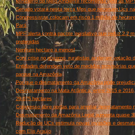
Ministério do Meio Ambiente recomenda veto às MP’
Senado votará nesta terça Mps que recortam Ucs n
Congressistas colocam em risco 1 milhão de hectare
Pará
MPF alerta contra pacote legislativo que reduz 2,2 
protegidas
Nenhum hectare a menos!
Com crise no governo, ruralistas aceleram votação 
Entidades defendem veto de medidas provisórias que 
parque na Amazônia
Por que o desmatamento da Amazônia pode prejudic
Desmatamento na Mata Atlântica, entre 2015 e 2016,
29.075 hectares
Congresso abre portas para ampliar desmatamento 
Desmatamento da Amazônia Legal aumenta quase 30
Redução de UCs estimula novas invasões e desmata
com Elis Araújo