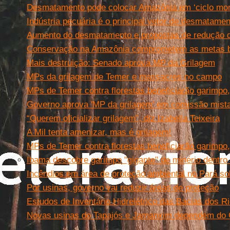
Desmatamento pode colocar Amazônia em ‘ciclo mort
Indústria pecuária é o principal vetor de desmatamen
Aumento do desmatamento e propostas de redução d
Conservação na Amazônia comprometem as metas bra
Mais destruição: Senado aprova MP da Grilagem
MPs da grilagem de Temer e massacres no campo
MPs de Temer contra florestas beneficiarão garimpo,
Governo aprova 'MP da grilagem' em comissão mist
“Querem oficializar grilagem”, diz Izabella Teixeira
A Mil tenta amenizar, mas é grilagem!
MPs de Temer contra florestas beneficiarão garimpo,
Ibama descobre garimpo "gigante" de minério dentr
Incêndios em área de proteção ambiental no Pará 
Por usinas, governo vai reduzir áreas de proteção
Estudos de Inventário Hidrelétrico das Bacias dos 
Novas usinas do Tapajós e Jamanxim dependem do