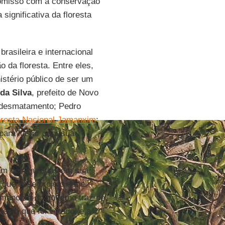
omisso com a conservação
significativa da floresta
asileira e internacional
 da floresta. Entre eles,
istério público de ser um
da Silva
, prefeito de Novo
 desmatamento; Pedro
oresta Nacional Jamanxim
;
 para lucrar com sua
am desfiguradas em sua
ue esse projeto de lei
manobra do governo traz de
texto que foi vetado, e a