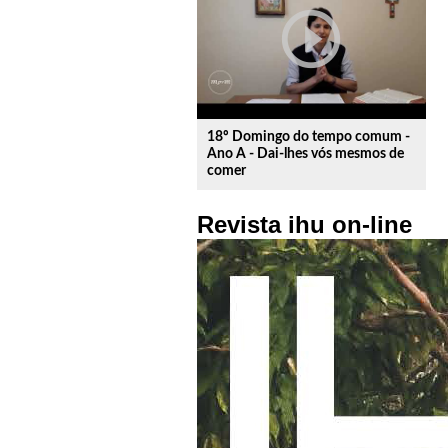
play_circle_outline
18º Domingo do tempo comum -
Ano A - Dai-lhes vós mesmos de
comer
Revista ihu on-line