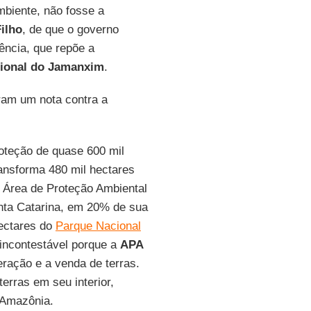
mbiente, não fosse a
ilho
, de que o governo
ência, que repõe a
cional do Jamanxim
.
ram um nota contra a
oteção de quase 600 mil
ansforma 480 mil hectares
 Área de Proteção Ambiental
nta Catarina, em 20% de sua
hectares do
Parque Nacional
incontestável porque a
APA
ração e a venda de terras.
erras em seu interior,
 Amazônia.