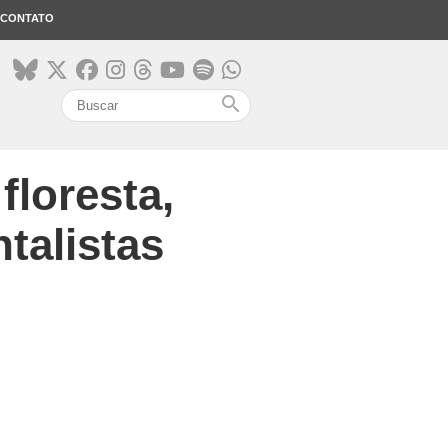
CONTATO
search
floresta,
talistas