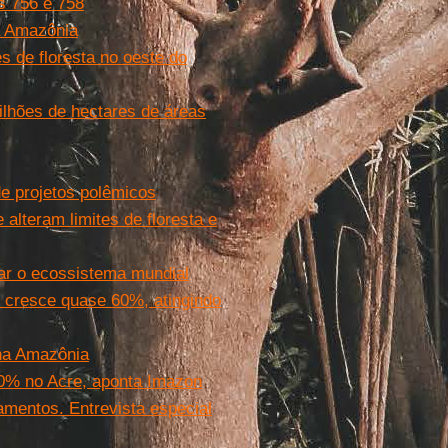
s 756 e 758
a Amazônia
s de floresta no oeste do
milhões de hectares de áreas
de projetos polêmicos
alteram limites de floresta e
ar o ecossistema mundial
 cresce quase 60%, atingindo
na Amazônia
% no Acre, aponta Imazon
mentos. Entrevista especial