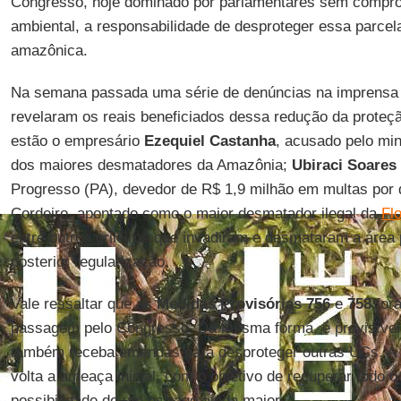
Congresso, hoje dominado por parlamentares sem compr
ambiental, a responsabilidade de desproteger essa parcela 
amazônica.
Na semana passada uma série de denúncias na imprensa br
revelaram os reais beneficiados dessa redução da proteção
estão o empresário
Ezequiel Castanha
, acusado pelo min
dos maiores desmatadores da Amazônia;
Ubiraci Soares 
Progresso (PA), devedor de R$ 1,9 milhão em multas por
Cordeiro, apontado como o maior desmatador ilegal da
Fl
entre outros grileiros que invadiram e desmataram a área
posterior regularização.
Vale ressaltar que as
Medidas Provisórias 756
e
758
for
passagem pelo Congresso. Da mesma forma, é previsível q
também receba emendas para desproteger outras UCs. A 
volta a ameaça inicial, com o objetivo de recuperar todo o 
possibilidade de um estrago ainda maior.