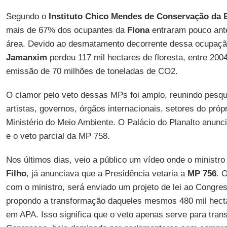
Segundo o
Instituto Chico Mendes de Conservação da 
mais de 67% dos ocupantes da
Flona
entraram pouco ante
área. Devido ao desmatamento decorrente dessa ocupação 
Jamanxim
perdeu 117 mil hectares de floresta, entre 20
emissão de 70 milhões de toneladas de CO2.
O clamor pelo veto dessas MPs foi amplo, reunindo pesqu
artistas, governos, órgãos internacionais, setores do próp
Ministério do Meio Ambiente. O Palácio do Planalto anunci
e o veto parcial da MP 758.
Nos últimos dias, veio a público um vídeo onde o ministr
Filho
, já anunciava que a Presidência vetaria a
MP 756
. 
com o ministro, será enviado um projeto de lei ao Congre
propondo a transformação daqueles mesmos 480 mil hect
em APA. Isso significa que o veto apenas serve para trans