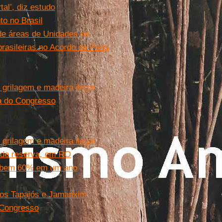
al’, diz estudo
to no Brasil
e áreas de Unidades de
sileiras no Acordo de Paris
 grilagem e madeira ilegal
a do Congresso
 grilagem e madeira ilegal
o de reserva, em RO
sobem 60% em um ano
Rios Tapajós e Jamanxim
 Congresso