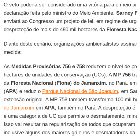
O veto poderia ser considerado uma vitória para o meio a
declaração feita pelo ministro do Meio Ambiente,
Sarney F
enviará ao Congresso um projeto de lei, em regime de urg
desproteção de mais de 480 mil hectares da
Floresta Na
Diante deste cenário, organizações ambientalistas assina
medida:
As
Medidas Provisórias 756 e 758
reduzem o nível de pr
hectares de unidades de conservação (UCs). A
MP 756
tr
da
Floresta Nacional
(
Flona
)
do Jamanxim
, no Pará, em
(
APA
) e reduz o
Parque Nacional de São Joaquim
, em Sa
extensão original. A MP 758 também transforma 100 mil 
de Jamanxim
em
APA
, também no Pará. A desproteção é 
é uma categoria de UC que permite o desmatamento, mine
Isso vai resultar na regularização de todos que ocuparam t
inclusive alguns dos maiores grileiros e desmatadores da