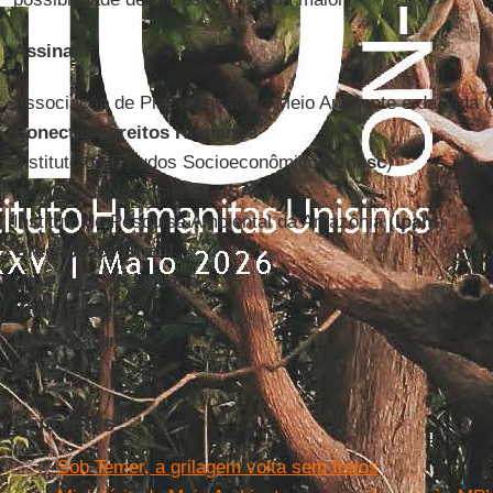
Assinam:
Associação de Preservação do Meio Ambiente e da Vida (
Conectas Direitos Humanos
Instituto de Estudos Socioeconômicos (
Inesc
)
Instituto Socioambiental (
ISA
)
Instituto de Pesquisa Ambiental da Amazônia (
Ipam
)
Greenpeace Brasil
Uma Gota no Oceano
WWF-Brasil
Mater Natura
SPVS
Leia mais
Sob Temer, a grilagem volta sem freios