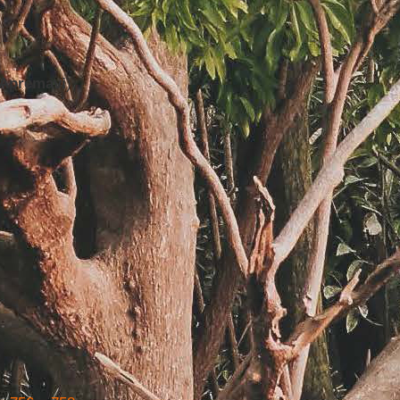
Apremavi
)