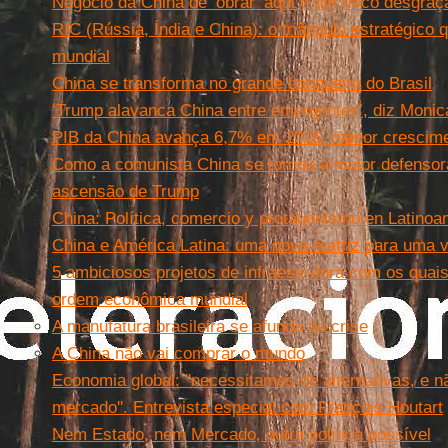
Negócio da China de ‘obrar’ aqui é um risco desgraç
RIC (Rússia, Índia e China): o triângulo estratégic
mundial
China se transforma no grande banqueiro do Brasil
‘Trump alavanca China entre emergentes’, diz Monic
PIB da China avança 6,7% em 2016, menor crescim
Como a comunista China se tornou a maior defensor
ascensão de Trump
China: Política, comercio y protagonismo en Latinoa
China e América Latina: uma nova matriz para uma 
5 ambiciosos projetos de infraestrutura com os quais
ordem econômica mundial
A manufatura brasileira se afunda na crise
A China não vai comprar o mundo
Economia global: ''necessitamos de alternativas, e 
mercado''. Entrevista especial com François Houtart
Nem Estado, nem Mercado, outra política possível