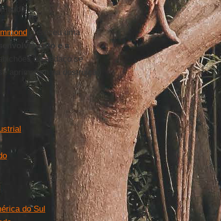
omando”.
rummond
ofereceu uma
senvolvimento e a
sabichões do pedaço se
 se aprimoram na destruição
strial
do
mérica do Sul