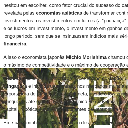
hesitou em escolher, como fator crucial do sucesso do ca
revelada pelas
economias asiáticas
de transformar conti
investimentos, os investimentos em lucros (a “poupança”
e os lucros em investimento, o investimento em ganhos d
longo período, sem que se insinuassem indícios mais sér
financeira
.
A isso o economista japonês
Michio Morishima
chamou de
o máximo de competitividade e o máximo de cooperação e
A
China
replicou à sua moda as experiências do
Japão
, 
Cingapura
e iniciou sua escalada nos mercados mundiais
exportadora de manufaturas do planeta, desde o low end do
brinquedos até o high end da eletrônica de consumo, mic
capital, robótica e outros componentes de informática e mi
Em sua caminhada, a
China
cuidou dos investimentos em i