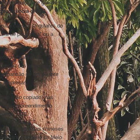
a constituição de grandes
oncorrência global
.
 para causas singulares do
 taxa de poupança” ou a
etória chinesa, o
strução dos arranjos e
 a expansão de um pujante
as empresas.
irado (não copiado) nas
r – no empreendimento
s anos 1970.
nicos e burocratas chineses
livraram o Império do Meio