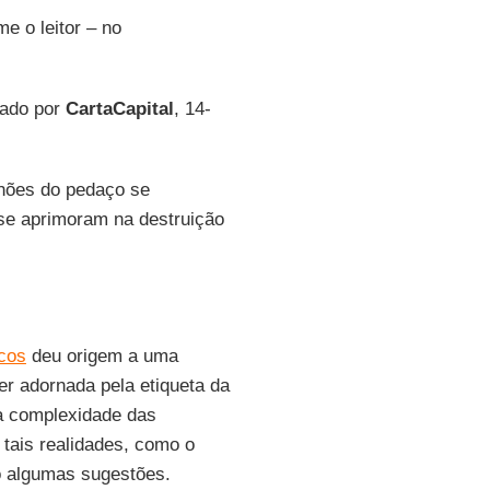
e o leitor – no
cado por
CartaCapital
, 14-
chões do pedaço se
 se aprimoram na destruição
icos
deu origem a uma
er adornada pela etiqueta da
 a complexidade das
e tais realidades, como o
o algumas sugestões.