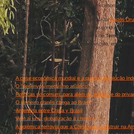
das amarras e insuficiências gritantes da “economia de c
Na edição anterior de CartaCapital, o jornalista
Carlos D
análise cuidadosa do arranjo estrutural que conduziu o
de
industrialização no Brasil
. Hoje, no país de
Temer
, os 
empenham na “reforma” da funilaria do veículo, enquanto
do motor do crescimento.
Leia mais
A crise econômica mundial e a quarta Revolução Indu
O "desenvolvimentismo asiático"
Políticas do comum: para além do público e do priva
O dinheiro chinês chega ao Brasil
Argentina entre China y Brasil
Vem aí uma globalização à chinesa?
A polêmica ferrovia que a China quer construir na A