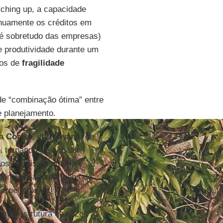
tching up, a capacidade
nuamente os créditos em
 é sobretudo das empresas)
e produtividade durante um
ios de
fragilidade
 “combinação ótima” entre
 planejamento.
da
Coreia
, de
Taiwan
e de
, tornando-se a maior
s têxteis, vestuário e
roprocessadores, bens de
croeletrônica.
nfraestrutura e utilizou as