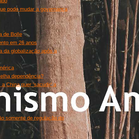
ado
o que pode mudar a governança
a de Bolle
ento em 26 anos
a da globalização após a
mérica
velha dependência?
 a China quer 'sacudir' a
não somente de regulação do