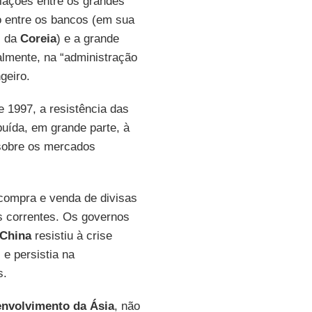
iações entre os grandes
o entre os bancos (em sua
s da
Coreia
) e a grande
almente, na “administração
geiro.
 1997, a resistência das
uída, em grande parte, à
 sobre os mercados
compra e venda de divisas
s correntes. Os governos
China
resistiu à crise
 e persistia na
s.
nvolvimento da Ásia
, não