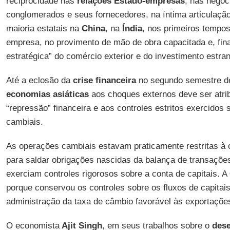
reciprocidade nas
relações Estado-empresas
, nas negoc
conglomerados e seus fornecedores, na íntima articulaçã
maioria estatais na
China
, na
Índia
, nos primeiros tempo
empresa, no provimento de mão de obra capacitada e, fin
estratégica” do comércio exterior e do investimento estran
Até a eclosão da
crise financeira
no segundo semestre de
economias asiáticas
aos choques externos deve ser atrib
“repressão” financeira e aos controles estritos exercidos
cambiais.
As operações cambiais estavam praticamente restritas à 
para saldar obrigações nascidas da balança de transaçõe
exerciam controles rigorosos sobre a conta de capitais. A
porque conservou os controles sobre os fluxos de capitais
administração da taxa de câmbio favorável às exportaçõe
O economista
Ajit Singh
, em seus trabalhos sobre o
dese