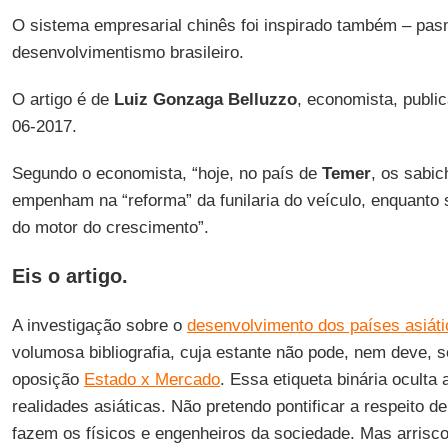
O sistema empresarial chinês foi inspirado também – pasm
desenvolvimentismo brasileiro.
O artigo é de
Luiz Gonzaga Belluzzo
, economista, publi
06-2017.
Segundo o economista, “hoje, no país de
Temer
, os sabi
empenham na “reforma” da funilaria do veículo, enquanto
do motor do crescimento”.
Eis o artigo.
A investigação sobre o
desenvolvimento dos países asiát
volumosa bibliografia, cuja estante não pode, nem deve, s
oposição
Estado x Mercado
. Essa etiqueta binária oculta
realidades asiáticas. Não pretendo pontificar a respeito d
fazem os físicos e engenheiros da sociedade. Mas arrisc