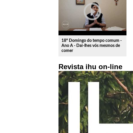
play_circle_outline
18º Domingo do tempo comum -
Ano A - Dai-lhes vós mesmos de
comer
Revista ihu on-line