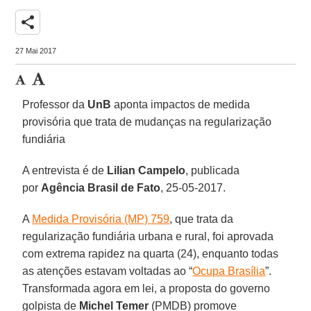
share
27 Mai 2017
Professor da
UnB
aponta impactos de medida
provisória que trata de mudanças na regularização
fundiária
A entrevista é de
Lilian Campelo
, publicada
por
Agência Brasil de Fato
, 25-05-2017.
A
Medida Provisória (MP) 759
, que trata da
regularização fundiária urbana e rural, foi aprovada
com extrema rapidez na quarta (24), enquanto todas
as atenções estavam voltadas ao “
Ocupa Brasília
”.
Transformada agora em lei, a proposta do governo
golpista de
Michel Temer
(PMDB) promove