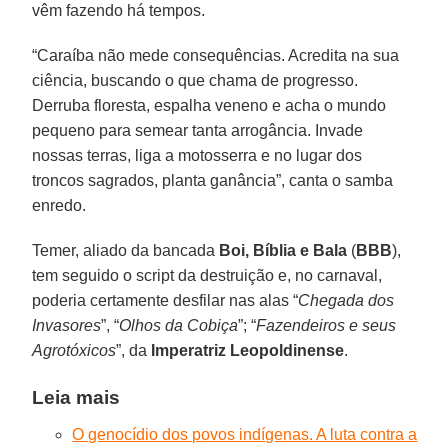
vêm fazendo há tempos.
“Caraíba não mede consequências. Acredita na sua
ciência, buscando o que chama de progresso.
Derruba floresta, espalha veneno e acha o mundo
pequeno para semear tanta arrogância. Invade
nossas terras, liga a motosserra e no lugar dos
troncos sagrados, planta ganância”, canta o samba
enredo.
Temer, aliado da bancada
Boi, Bíblia e Bala
(
BBB
),
tem seguido o script da destruição e, no carnaval,
poderia certamente desfilar nas alas “
Chegada dos
Invasores
”, “
Olhos da Cobiça
”; “
Fazendeiros e seus
Agrotóxicos
”, da
Imperatriz Leopoldinense
.
Leia mais
O genocídio dos povos indígenas. A luta contra a