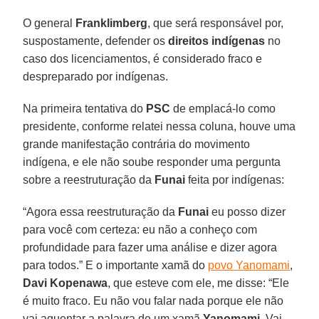
O general
Franklimberg
, que será responsável por,
suspostamente, defender os
direitos indígenas
no
caso dos licenciamentos, é considerado fraco e
despreparado por indígenas.
Na primeira tentativa do
PSC
de emplacá-lo como
presidente, conforme relatei nessa coluna, houve uma
grande manifestação contrária do movimento
indígena, e ele não soube responder uma pergunta
sobre a reestruturação da
Funai
feita por indígenas:
“Agora essa reestruturação da
Funai
eu posso dizer
para você com certeza: eu não a conheço com
profundidade para fazer uma análise e dizer agora
para todos.” E o importante xamã do
povo Yanomami
,
Davi Kopenawa
, que esteve com ele, me disse: “Ele
é muito fraco. Eu não vou falar nada porque ele não
vai aguentar a palavra de um xamã
Yanomami
. Vai