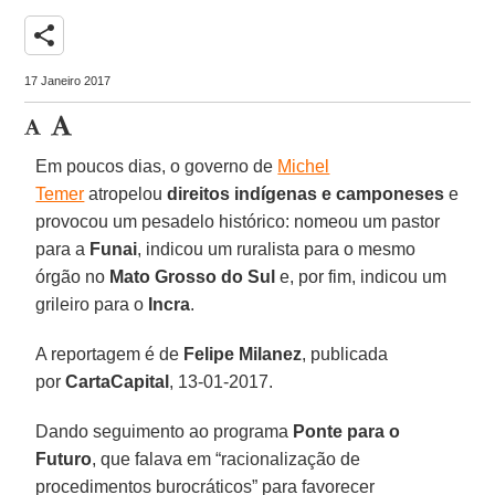
share
17 Janeiro 2017
Em poucos dias, o governo de
Michel
Temer
atropelou
direitos indígenas e camponeses
e
provocou um pesadelo histórico: nomeou um pastor
para a
Funai
, indicou um ruralista para o mesmo
órgão no
Mato Grosso do Sul
e, por fim, indicou um
grileiro para o
Incra
.
A reportagem é de
Felipe Milanez
, publicada
por
CartaCapital
, 13-01-2017.
Dando seguimento ao programa
Ponte para o
Futuro
, que falava em “racionalização de
procedimentos burocráticos” para favorecer