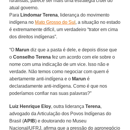
ruralistas, parece ser mais uma estratégia cruel do
atual governo.
Para
Lindomar Terena
, liderança do movimento
indígena no
Mato Grosso do Sul
, a situação no estado
é extremamente difícil, um verdadeiro “trator em cima
dos direitos indígenas”.
“O
Marun
diz que a pasta é dele, e depois disse que
o
Conselho Terena
fez um acordo com ele sobre o
nome com uma indicação de um vice. Isso não e
verdade. Não temos como negociar com quem é
abertamente anti-indígena e o
Marun
é
declaradamente anti-indígena. Como é que nos
poderíamos confiar nas suas palavras?”
Luiz Henrique Eloy
, outra liderança
Terena
,
advogado da Articulação dos Povos Indígenas do
Brasil (
APIB
) e doutorando no Museu
Nacional/UFRJ, afirma que a pressão do agronegócio