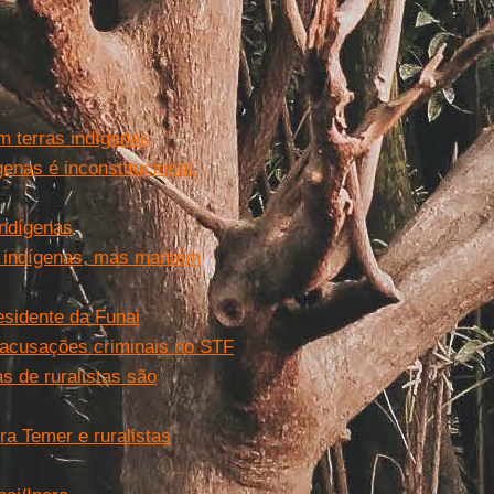
m terras indígenas
enas é inconstitucional,
indígenas
s indígenas, mas mantém
esidente da Funai
e acusações criminais no STF
s de ruralistas são
a Temer e ruralistas