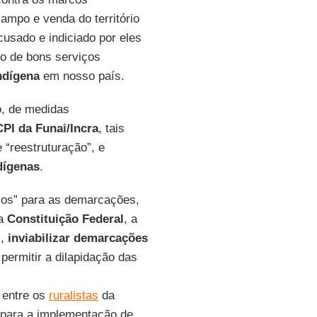
campo e venda do território
acusado e indiciado por eles
do de bons serviços
ndígena
em nosso país.
o, de medidas
CPI da Funai/Incra
, tais
 “reestruturação”, e
dígenas
.
tivos” para as demarcações,
la
Constituição Federal
, a
s,
inviabilizar demarcações
permitir a dilapidação das
 entre os
ruralistas
da
para a implementação de