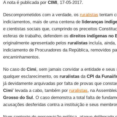
A nota é publicada por
CIMI
, 17-05-2017.
Descomprometidos com a verdade, os
ruralistas
tentam cr
indiciamentos, mais de uma centena de
lideranças indíg
e cientistas sociais que, cumprindo os preceitos Constitu
esferas de trabalho, defendem os
direitos indígenas no B
originalmente apresentado pelos
ruralistas
incluía, ainda,
indiciamento de Procuradores da República, removidos par
encaminhamentos.
No caso do
Cimi
, sem jamais convidar a entidade e seus
qualquer esclarecimento, os
ruralistas
da
CPI da Funai/I
já devidamente arquivadas por falta de provas que constav
Cimi
’ levada a cabo, também por
ruralistas
, na Assemblei
Grosso do Sul
. O caso demonstra a total falta de fundame
acusações desferidas contra a instituição e seus membro
Num contexto de perseguição política, ataque deliberado 