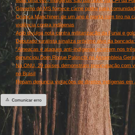
Mais uma vez, indígenas são barrados na CPI da Fun
Governo do MS fornece carne podre para comunidad
Criança Manchineri de um ano é morta com tiro na 
violência contra indígenas
Apib divulga nota contra militarização da Funai e gol
Deputado ruralista sinaliza próximo alvo da bancada
“Ameaças e ataques anti-indígenas ocorrem nos três
denunciou Dom Roque Paloschi na Assembleia Geral
Na ONU, 29 países demonstram preocupação com vio
no Brasil
Repam denuncia violações de direitos indígenas em 
⚠️
Comunicar erro