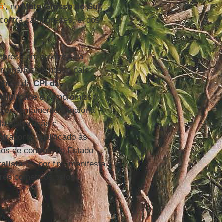
ó
’, no
Mato Grosso do Sul
,
 contra camponeses, e ‘dos
embros com a defesa da
originários de nosso país.
mbros da
CPI da
nsibilidade e compromisso
e enfrentamento à maioria
la elaboração e
ntraponto qualificado às
ãos de controle do Estado
ralista
. E, por fim, manifesta
res
cometidos pelos