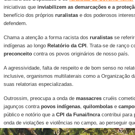
iniciativas que
inviabilizem as demarcações e a proteçã
benefício dos próprios
ruralistas
e dos poderosos intere
defendem.
Chama a atenção a forma racista dos
ruralistas
se referi
indígenas ao longo
Relatório da CPI
. Trata-se de ranço c
preconceito
contra os povos originários de nosso país.
A agressividade, falta de respeito e de bom senso no rela
inclusive, organismos multilaterais como a Organização 
suas relatorias especializadas.
Outrossim, preocupa a onda de
massacres
cruéis cometid
jagunços contra
povos indígenas
,
quilombolas
e
campo
público e notório que a
CPI da Funai/Incra
contribui para 
onda de violações e violências no campo, ao perseguir qu
direitos e ignorar quem pratica tais massacres. Ao longo