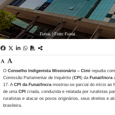
Funai. | Foto: Funai
O
Conselho Indigenista Missionário – Cimi
repudia com 
Comissão Parlamentar de Inquérito (
CPI
) da
Funai/Incra
a
17. A
CPI
da Funai/Incra
mostrou-se parcial do início ao f
de uma
CPI
criada, conduzida e relatada por ruralistas pa
ruralistas e atacar os povos originários, seus direitos e a
brasileira.