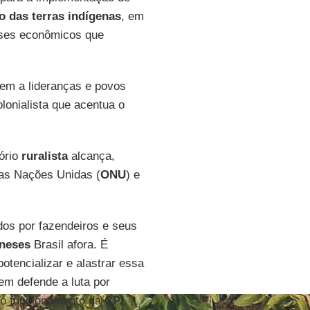
o das terras indígenas
, em
sses econômicos que
rem a lideranças e povos
olonialista que acentua o
tório
ruralista
alcança,
das Nações Unidas (
ONU
) e
os por fazendeiros e seus
neses
Brasil afora. É
potencializar e alastrar essa
em defende a luta por
 do funcionamento da
CPI
,