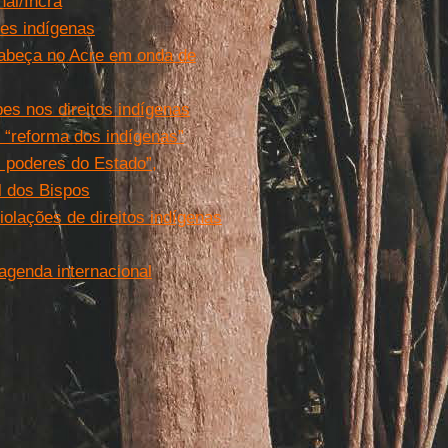
ai/Incra
es indígenas
cabeça no Acre em onda de
pes nos direitos indígenas
: “reforma dos indígenas”
 poderes do Estado”,
 dos Bispos
lações de direitos indígenas
agenda internacional