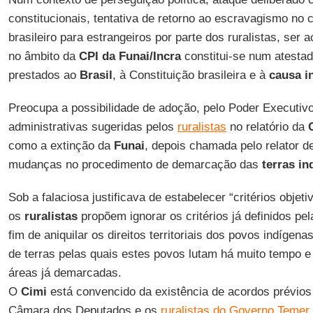
constitucionais, tentativa de retorno ao escravagismo no 
brasileiro para estrangeiros por parte dos ruralistas, ser 
no âmbito da
CPI da Funai/Incra
constitui-se num atesta
prestados ao
Brasil
, à Constituição brasileira e à
causa i
Preocupa a possibilidade de adoção, pelo Poder Executiv
administrativas sugeridas pelos
ruralistas
no relatório da
como a extinção da
Funai
, depois chamada pelo relator de
mudanças no procedimento de demarcação das
terras in
Sob a falaciosa justificava de estabelecer “critérios obje
os
ruralistas
propõem ignorar os critérios já definidos pe
fim de aniquilar os direitos territoriais dos povos indígena
de terras pelas quais estes povos lutam há muito tempo e 
áreas já demarcadas.
O
Cimi
está convencido da existência de acordos prévios
Câmara dos Deputados e os
ruralistas do Governo Temer