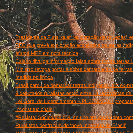
Brasília, DF, 17 de maio de 2017
Conselho Indigenista Missionário-Cimi
Leia mais
Presidente da Funai quer “exploração de riquezas” e
PEC que prevê exploração econômica de terras indíg
afirma MPF em nota técnica
Caiado divulga informação falsa sobre novas terras 
Ministro revoga portaria sobre demarcação de terra
medida polêmica
Brasil parou de demarcar terras indígenas, diz ex-pr
9 deputados ruralistas estão entre 13 recordistas d
Lei Geral de Licenciamento – PL 3729/2004: proposta
inconstitucionais
#Resista: Sociedade civil se une em movimento contr
Ruralistas desfrutam do ‘novo momento do Brasil’