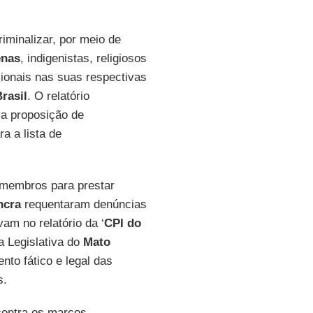
iminalizar, por meio de
enas
, indigenistas, religiosos
cionais nas suas respectivas
rasil
. O relatório
 a proposição de
a a lista de
 membros para prestar
ncra
requentaram denúncias
am no relatório da ‘
CPI do
a Legislativa do
Mato
nto fático e legal das
s.
contra os marcos