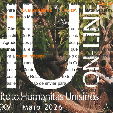
dentre outros, foram praticados os
massacres
‘de
Caarap
contra os
Guarani Kaiowá
, ‘de
Colniza
’, no
Mato Grosso
,
Gamela
’, no
Maranhão
.
O
Cimi
reitera o compromisso institucional e de seus m
Constituição Brasileira, dos direitos e da Vida dos povos 
Agradece aos poucos, mas aguerridos parlamentares me
Funai/Incra
, e a suas assessorias, que demonstraram se
com a
causa indígena
, tanto por meio das manifestações 
ruralista durante o funcionamento da Comissão, quanto pe
apresentação do Relatório Paralelo da
CPI
, que faz um co
grosserias do Relatório oficial. Externa confiança nos órg
brasileiro, que hão de enviar para o arquivo o Relatório
ru
solidariedade às famílias de todas as vítimas dos
massac
ruralistas
em nosso país.