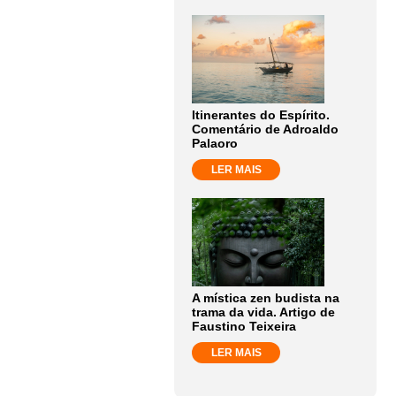
Itinerantes do Espírito.
Comentário de Adroaldo
Palaoro
LER MAIS
A mística zen budista na
trama da vida. Artigo de
Faustino Teixeira
LER MAIS