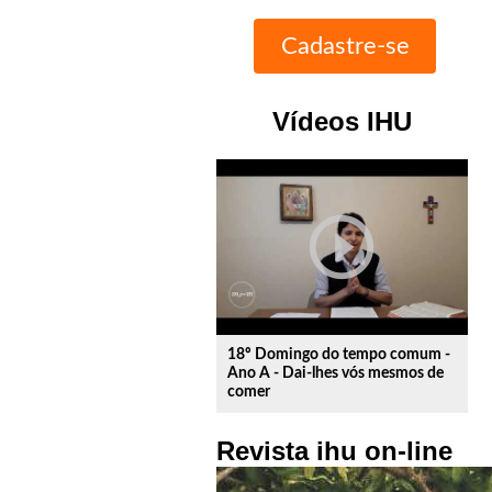
Vídeos IHU
play_circle_outline
18º Domingo do tempo comum -
Ano A - Dai-lhes vós mesmos de
comer
Revista ihu on-line