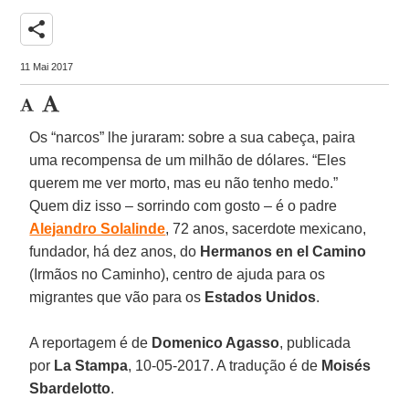
share
11 Mai 2017
Os “narcos” lhe juraram: sobre a sua cabeça, paira
uma recompensa de um milhão de dólares. “Eles
querem me ver morto, mas eu não tenho medo.”
Quem diz isso – sorrindo com gosto – é o padre
Alejandro Solalinde
, 72 anos, sacerdote mexicano,
fundador, há dez anos, do
Hermanos en el Camino
(Irmãos no Caminho), centro de ajuda para os
migrantes que vão para os
Estados Unidos
.
A reportagem é de
Domenico Agasso
, publicada
por
La Stampa
, 10-05-2017. A tradução é de
Moisés
Sbardelotto
.