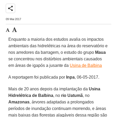
share
09 Mai 2017
Enquanto a maioria dos estudos avalia os impactos
ambientais das hidrelétricas na área do reservatório e
nos arredores da barragem, o estudo do grupo
Maua
se concentrou nos distúrbios ambientais causados
em áreas de igapós a jusante da
Usina de Balbina
A reportagem foi publicada por
Inpa
, 06-05-2017.
Mais de 20 anos depois da implantação da
Usina
Hidrelétrica de Balbina
, no
rio Uatumã
, no
Amazonas
, árvores adaptadas a prolongados
períodos de inundação continuam morrendo, e áreas
mais baixas das florestas alagáveis dessa região são