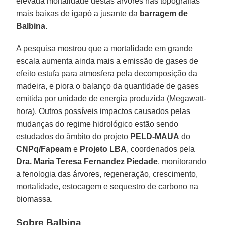
elevada mortalidade destas árvores nas topografias
mais baixas de igapó a jusante da
barragem de
Balbina
.
A pesquisa mostrou que a mortalidade em grande
escala aumenta ainda mais a emissão de gases de
efeito estufa para atmosfera pela decomposição da
madeira, e piora o balanço da quantidade de gases
emitida por unidade de energia produzida (Megawatt-
hora). Outros possíveis impactos causados pelas
mudanças do regime hidrológico estão sendo
estudados do âmbito do projeto
PELD-MAUA
do
CNPq/Fapeam
e
Projeto LBA
, coordenados pela
Dra. Maria Teresa Fernandez Piedade
, monitorando
a fenologia das árvores, regeneração, crescimento,
mortalidade, estocagem e sequestro de carbono na
biomassa.
Sobre Balbina