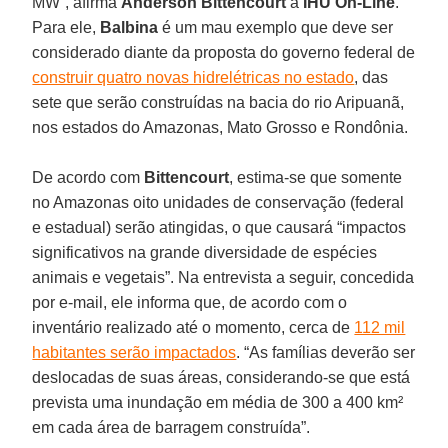
MW”, afirma
Anderson Bittencourt
à
IHU On-Line
.
Para ele,
Balbina
é um mau exemplo que deve ser
considerado diante da proposta do governo federal de
construir quatro novas hidrelétricas no estado
, das
sete que serão construídas na bacia do rio Aripuanã,
nos estados do Amazonas, Mato Grosso e Rondônia.
De acordo com
Bittencourt
, estima-se que somente
no Amazonas oito unidades de conservação (federal
e estadual) serão atingidas, o que causará “impactos
significativos na grande diversidade de espécies
animais e vegetais”. Na entrevista a seguir, concedida
por e-mail, ele informa que, de acordo com o
inventário realizado até o momento, cerca de
112 mil
habitantes serão impactados
. “As famílias deverão ser
deslocadas de suas áreas, considerando-se que está
prevista uma inundação em média de 300 a 400 km²
em cada área de barragem construída”.