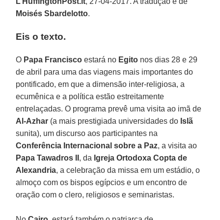
L’HuffingtonPost.it
, 27-04-2017. A tradução é de
Moisés Sbardelotto
.
Eis o texto.
O
Papa Francisco
estará no
Egito
nos dias 28 e 29
de abril para uma das viagens mais importantes do
pontificado, em que a dimensão inter-religiosa, a
ecumênica e a política estão estreitamente
entrelaçadas. O programa prevê uma visita ao imã de
Al-Azhar
(a mais prestigiada universidades do
Islã
sunita), um discurso aos participantes na
Conferência Internacional sobre a Paz
, a visita ao
Papa Tawadros II
, da
Igreja Ortodoxa Copta de
Alexandria
, a celebração da missa em um estádio, o
almoço com os bispos egípcios e um encontro de
oração com o clero, religiosos e seminaristas.
No
Cairo
, estará também o patriarca de