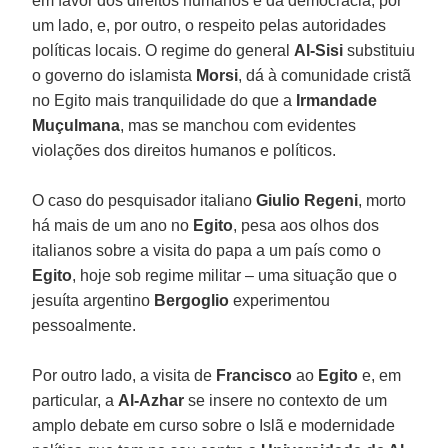
em favor dos direitos humanos e da democracia, por
um lado, e, por outro, o respeito pelas autoridades
políticas locais. O regime do general
Al-Sisi
substituiu
o governo do islamista
Morsi
, dá à comunidade cristã
no Egito mais tranquilidade do que a
Irmandade
Muçulmana
, mas se manchou com evidentes
violações dos direitos humanos e políticos.
O caso do pesquisador italiano
Giulio Regeni
, morto
há mais de um ano no
Egito
, pesa aos olhos dos
italianos sobre a visita do papa a um país como o
Egito
, hoje sob regime militar – uma situação que o
jesuíta argentino
Bergoglio
experimentou
pessoalmente.
Por outro lado, a visita de
Francisco
ao
Egito
e, em
particular, a
Al-Azhar
se insere no contexto de um
amplo debate em curso sobre o Islã e modernidade