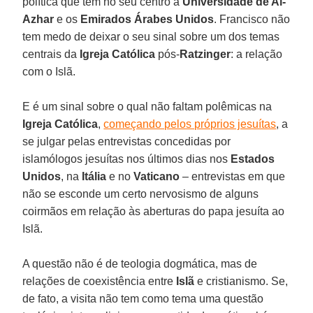
política que tem no seu centro a
Universidade de Al-
Azhar
e os
Emirados Árabes Unidos
. Francisco não
tem medo de deixar o seu sinal sobre um dos temas
centrais da
Igreja Católica
pós-
Ratzinger
: a relação
com o Islã.
E é um sinal sobre o qual não faltam polêmicas na
Igreja Católica
,
começando pelos próprios jesuítas
, a
se julgar pelas entrevistas concedidas por
islamólogos jesuítas nos últimos dias nos
Estados
Unidos
, na
Itália
e no
Vaticano
– entrevistas em que
não se esconde um certo nervosismo de alguns
coirmãos em relação às aberturas do papa jesuíta ao
Islã.
A questão não é de teologia dogmática, mas de
relações de coexistência entre
Islã
e cristianismo. Se,
de fato, a visita não tem como tema uma questão