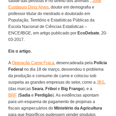
saúde das pessoas e no direito dos animais",
José
Eustáquio Diniz Alves
, doutor em demografia e
professor titular do mestrado e doutorado em
População, Território e Estatísticas Públicas da
Escola Nacional de Ciências Estatísticas –
ENCE/IBGE, em artigo publicado por
EcoDebate
, 20-
03-2017.
Eis o artigo.
A
Operação Carne Fraca
, desencadeada pela
Polícia
Federal
no dia 18 de março, desvendou o problema
da produção e consumo de carne e colocou sob
suspeita as grandes empresas do setor, como a
JBS
,
(das marcas
Seara
,
Friboi
e
Big Frango
), e a
BRF
(
Sadia
e
Perdigão
). As evidências apontam
para um esquema de pagamento de propinas a
fiscais agropecuários do
Ministério da Agricultura
para que frigoríficos pudessem vender produtos