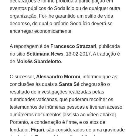
declarações e foi-lhe proibida a participação em
eventos públicos do Sodalício ou de qualquer outra
organização. Foi-lhe garantido um estilo de vida
decoroso, do qual o próprio Sodalício deverá se
encarregar economicamente.
A reportagem é de
Francesco Strazzari
, publicada
no sítio
Settimana News
, 13-02-2017. A tradução é
de
Moisés Sbardelotto.
O sucessor,
Alessandro Moroni
, informou que as
conclusões às quais a
Santa Sé
chegou são o
resultado de investigações realizadas pelas
autoridades vaticanas, que puderam recolher os
testemunhos de inúmeras pessoas e tiveram acesso
a inúmeros documentos [assista ao vídeo abaixo].
Portanto, a condenação é firme, e os atos de
fundador,
Figari
, são considerados de uma gravidade