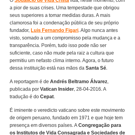
O
Sodalício de Vida Cristã
lida, neste momento, com
a pior de suas crises. Uma tempestade que obrigou
seus superiores a tomar medidas duras. A mais
clamorosa foi a condenação pública de seu próprio
fundador,
Luis Fernando Figari
. Algo nunca antes
visto, somado a um compromisso pela mudança e a
transparência. Porém, tudo isso pode não ser
suficiente, caso não mude pela raiz a cultura que
permitiu um nefasto clima interno. Agora, o futuro
dessa instituição está nas mãos da
Santa Sé
.
A reportagem é de
Andrés Beltramo Álvarez
,
publicada por
Vatican Insider
, 28-04-2016. A
tradução é do
Cepat
.
É iminente o veredicto vaticano sobre este movimento
de origem peruano, fundado em 1971 e que hoje tem
presença em diversos países. A
Congregação para
os Institutos de Vida Consagrada e Sociedades de