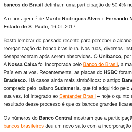
bancos do Brasil
detinham uma participação de 50,4% no 
A reportagem é de
Murilo Rodrigues Alves
e
Fernando 
Estado de S. Paulo
, 16-01-2017.
Basta lembrar do passado recente para perceber o alcan
reorganização da banca brasileira. Nas ruas, diversas inst
desapareceram após serem absorvidas. O
Unibanco
, po
A
Nossa Caixa
foi incorporada pelo
Banco do Brasil
, a ma
País em ativos. Recentemente, as placas do
HSBC
foram 
Bradesco
. Há casos ainda mais simbólicos: o antigo
Ban
comprado pelo italiano
Sudameris
, que foi adquirido pelo
sua vez, foi integrado ao
Santander Brasil
– hoje o quinto 
resultado desse processo é que os bancos grandes ficara
Os números do
Banco Central
mostram que a participaçã
bancos brasileiros
deu um novo salto com a incorporação