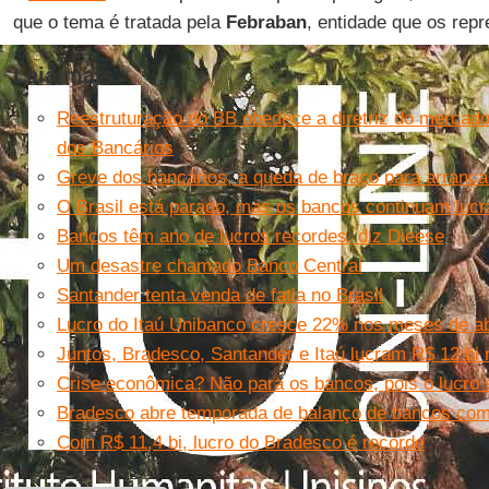
que o tema é tratada pela
Febraban
, entidade que os repr
Leia mais
Reestruturação do BB obedece a diretriz do mercado 
dos Bancários
Greve dos bancários, a queda de braço para arrancar
O Brasil está parado, mas os bancos continuam luc
Bancos têm ano de lucros recordes, diz Dieese
Um desastre chamado Banco Central
Santander tenta venda de fatia no Brasil
Lucro do Itaú Unibanco cresce 22% nos meses de abr
Juntos, Bradesco, Santander e Itaú lucram R$ 12 bi 
Crise econômica? Não para os bancos, pois o lucro
Bradesco abre temporada de balanço de bancos com l
Com R$ 11,4 bi, lucro do Bradesco é recorde