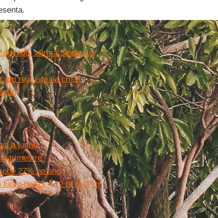
esenta.
privado, afirma Sindicato
 um reajuste na crise
rando
il a junho
no trimestre
 sobe 27% no ano
ucro de R$ 4,12 bi no 3º tri