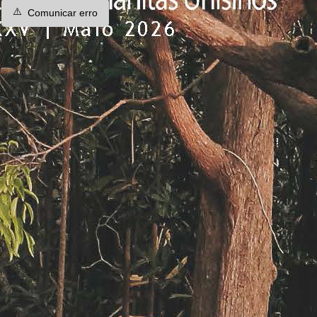
⚠️
Comunicar erro