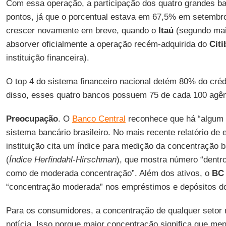
Com essa operação, a participação dos quatro grandes 
pontos, já que o porcentual estava em 67,5% em setembro
crescer novamente em breve, quando o
Itaú
(segundo mai
absorver oficialmente a operação recém-adquirida do
Citi
instituição financeira).
O top 4 do sistema financeiro nacional detém 80% do créd
disso, esses quatro bancos possuem 75 de cada 100 agên
Preocupação
. O
Banco Central
reconhece que há “algum 
sistema bancário brasileiro. No mais recente relatório de e
instituição cita um índice para medição da concentração b
(
Índice Herfindahl-Hirschman
), que mostra número “dentro
como de moderada concentração”. Além dos ativos, o
BC
“concentração moderada” nos empréstimos e depósitos do
Para os consumidores, a concentração de qualquer setor
notícia. Isso porque maior concentração significa que me