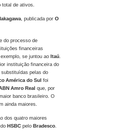
total de ativos.
Nakagawa
, publicada por
O
ce do processo de
ituições financeiras
r exemplo, se juntou ao
Itaú
.
ior instituição financeira do
substituídas pelas do
co América do Sul
foi
ABN Amro Real
que, por
maior banco brasileiro. O
m ainda maiores.
o dos quatro maiores
 do
HSBC
pelo
Bradesco
.