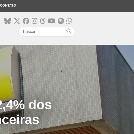
CONTATO
search
2,4% dos
nceiras