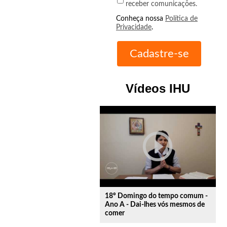
receber comunicações.
Conheça nossa
Política de
Privacidade
.
Vídeos IHU
play_circle_outline
18º Domingo do tempo comum -
Ano A - Dai-lhes vós mesmos de
comer