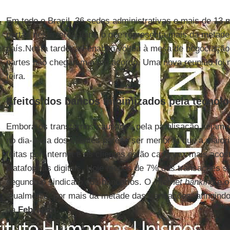
Em todo o Brasil, 36 sedes administrativas e mais de 13 
portas nesta terça-feira, o que representa mais da metade
país.Nesta tarde, a Fenaban voltou à mesa de negociaçã
partes não chegaram a um acordo. Uma nova reunião foi 
feira.
Efeitos dos bancos minimizados pela tecnolo
Embora os transtornos causados pela paralisação sejam re
no dia-a-dia dos clientes parece ser menor já que a maior
feitas por Internet e os clientes estão cada vez mais aco
plataformas digitais. Hoje menos de 7% das transações s
segundo o sindicato dos bancários. O
internet banking
e 
atualmente, por mais da metade das transações, atingind
da
Febraban.