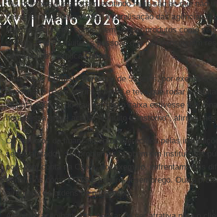
"As pessoas que acabam sentindo mais são as que não util
pessoas mais idosas. Mas a paralisação das agências rep
bancos já que não conseguem vender produtos como segu
crédito. E afeta muito as pessoas que não conseguem re
canal online", explica
Osten.
O motoboy
Euflásio Ferreira
, de 55 anos, por exemplo, 
depositar e pagar alguns boletos e teve que rodar a capita
alguma agência do Itaú em que o caixa estivesse funcion
hora dessa greve acabar, é muito transtorno", afirmou nes
Os serviços de financiamentos oferecidos pelas institui
sendo afetados. Há problemas também em instituições pú
possuem conta na Caixa, por exemplo, enfrentam mais dif
benefícios como
FGTS
e seguro-desemprego. Outro proble
a retirada de ordens de pagamento.
A digitalização bancária, apesar de ser atrativa para o cli