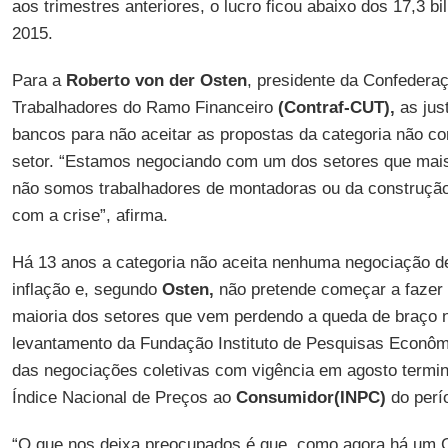
aos trimestres anteriores, o lucro ficou abaixo dos 17,3 
2015.
Para a
Roberto von der Osten
, presidente da Confedera
Trabalhadores do Ramo Financeiro
(Contraf-CUT),
as just
bancos para não aceitar as propostas da categoria não c
setor. “Estamos negociando com um dos setores que mais
não somos trabalhadores de montadoras ou da construção 
com a crise”, afirma.
Há 13 anos a categoria não aceita nenhuma negociação de 
inflação e, segundo
Osten,
não pretende começar a fazer p
maioria dos setores que vem perdendo a queda de braço
levantamento da Fundação Instituto de Pesquisas Econô
das negociações coletivas com vigência em agosto termi
Índice Nacional de Preços ao
Consumidor(INPC)
do perí
“O que nos deixa preocupados é que, como agora há um Go