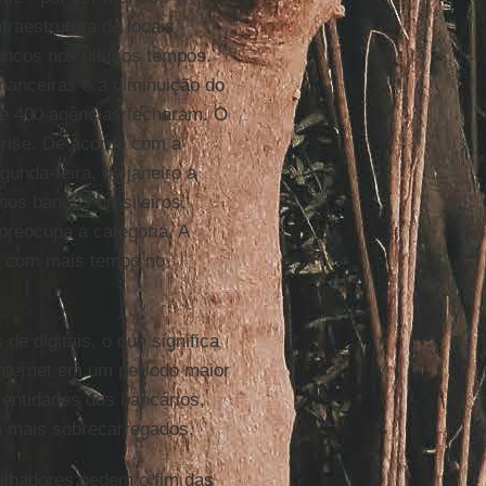
fraestrutura de locais
bancos nos últimos tempos.
inanceiras é a diminuição do
de 400 agências fecharam. O
rise. De acordo com a
gunda-feira, de janeiro a
nos bancos brasileiros,
preocupa a categoria. A
 e com mais tempo no
 digitais, o que significa
internet em um período maior
 entidades dos bancários,
m mais sobrecarregados.
balhadores pedem o fim das