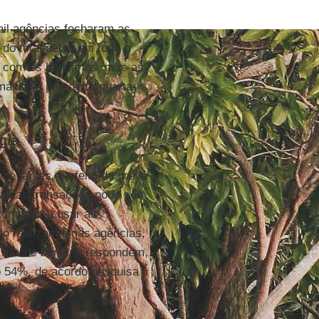
mil agências fecharam as
 do total delas em todo o
o com os bancários, mas as
marcada para esta quarta-
gia
levantes, o efeito da greve
ia das transações pode ser
stumados a usar as
ão realizadas nas agências,
o
mobile banking
respondem,
o 54%, de acordo pesquisa