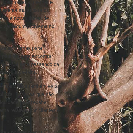
izam tanto a Internet e
resenta muito para os
ros e novas linhas de
solver algum problema no
teve problemas para
l paulista para encontrar
ando. "Já está passando da
ta segunda-feira.
ções bancárias também estão
blicas. Pessoas que não
iculdade para receber
ma relatado por clientes é
ente - por ser menos