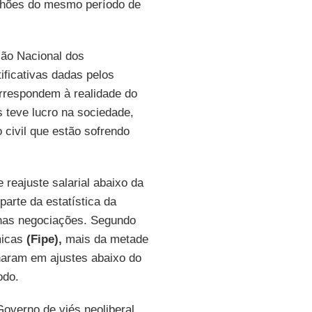
bilhões do mesmo período de
ção Nacional dos
ificativas dadas pelos
orrespondem à realidade do
 teve lucro na sociedade,
civil que estão sofrendo
reajuste salarial abaixo da
arte da estatística da
 nas negociações. Segundo
micas
(Fipe),
mais da metade
naram em ajustes abaixo do
odo.
verno de viés neoliberal,