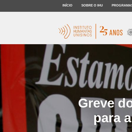
INÍCIO
SOBRE O IHU
PROGRAMA
Greve do
para a