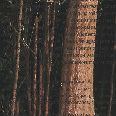
burocrática- e para os bancos - por diminuir gastos com in
físicos -, não tem agradado a todos os funcionários dos 
Um reflexo dos clientes terem ido menos às instituições f
número de agências no Brasil. Só no ano passado, mais 
reajuste de gastos nos bancos também aumentou com a c
Pesquisa de Emprego Bancário (
PEB
), divulgada nesta se
agosto de 2016, foram fechados 9.104 postos de trabalho 
sendo a maioria em São Paulo e no Rio de Janeiro, o que 
maioria dos desligados foram trabalhadores mais velhos
emprego.
Há alguns anos, algumas contas ganharam também status de
que os clientes têm acesso aos gerentes por telefone ou 
que o horário comercial dos bancos. O que, para algumas
causou uma pressão maior aos funcionários, que estaria
Na atual pauta de reivindicação, além do reajuste, os tra