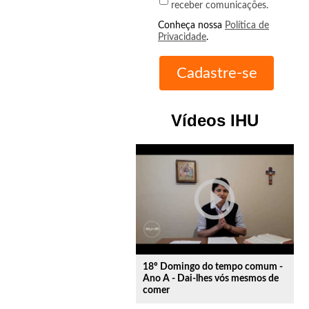
receber comunicações.
Conheça nossa
Política de
Privacidade
.
Vídeos IHU
play_circle_outline
18º Domingo do tempo comum -
Ano A - Dai-lhes vós mesmos de
comer