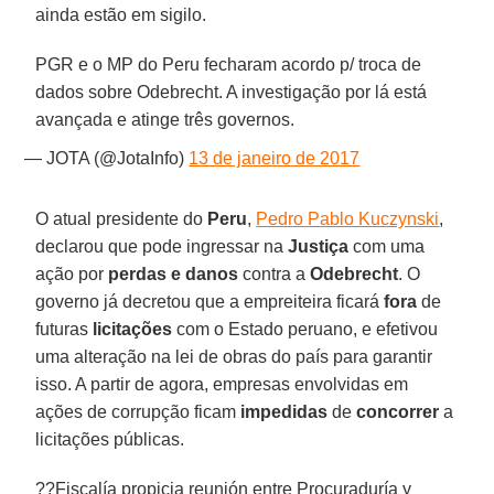
ainda estão em sigilo.
PGR e o MP do Peru fecharam acordo p/ troca de
dados sobre Odebrecht. A investigação por lá está
avançada e atinge três governos.
— JOTA (@JotaInfo)
13 de janeiro de 2017
O atual presidente do
Peru
,
Pedro Pablo Kuczynski
,
declarou que pode ingressar na
Justiça
com uma
ação por
perdas e danos
contra a
Odebrecht
. O
governo já decretou que a empreiteira ficará
fora
de
futuras
licitações
com o Estado peruano, e efetivou
uma alteração na lei de obras do país para garantir
isso. A partir de agora, empresas envolvidas em
ações de corrupção ficam
impedidas
de
concorrer
a
licitações públicas.
??Fiscalía propicia reunión entre Procuraduría y