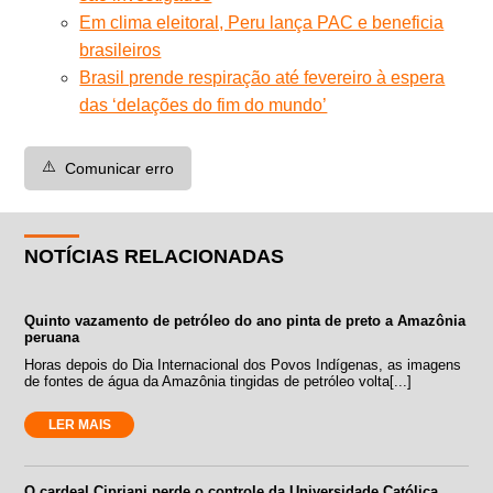
Em clima eleitoral, Peru lança PAC e beneficia
brasileiros
Brasil prende respiração até fevereiro à espera
das ‘delações do fim do mundo’
⚠️
Comunicar erro
NOTÍCIAS RELACIONADAS
Quinto vazamento de petróleo do ano pinta de preto a Amazônia
peruana
Horas depois do Dia Internacional dos Povos Indígenas, as imagens
de fontes de água da Amazônia tingidas de petróleo volta[...]
LER MAIS
O cardeal Cipriani perde o controle da Universidade Católica