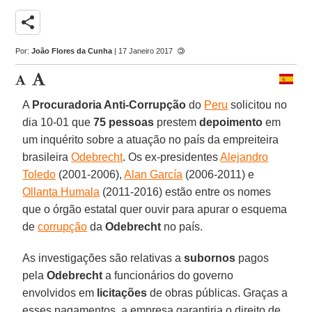
share
Por:
João Flores da Cunha
| 17 Janeiro 2017
A
Procuradoria Anti-Corrupção
do
Peru
solicitou no
dia 10-01 que
75 pessoas
prestem
depoimento
em
um inquérito sobre a atuação no país da empreiteira
brasileira
Odebrecht
. Os ex-presidentes
Alejandro
Toledo
(2001-2006),
Alan García
(2006-2011) e
Ollanta Humala
(2011-2016) estão entre os nomes
que o órgão estatal quer ouvir para apurar o esquema
de
corrupção
da
Odebrecht
no país.
As investigações são relativas a
subornos
pagos
pela
Odebrecht
a funcionários do governo
envolvidos em
licitações
de obras públicas. Graças a
esses pagamentos, a empresa garantiria o direito de