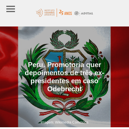
Peru. Promotoria quer
depoimentos de três ex-
presidentes em caso
Odebrecht
Imagem: Wikimedia Commons