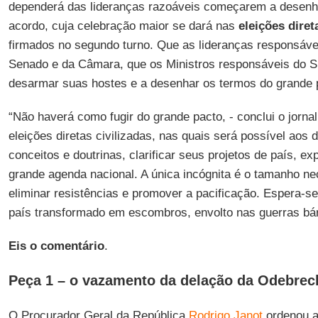
dependerá das lideranças razoáveis começarem a desenh
acordo, cuja celebração maior se dará nas
eleições diret
firmados no segundo turno. Que as lideranças responsáv
Senado e da Câmara, que os Ministros responsáveis do
desarmar suas hostes e a desenhar os termos do grande 
“Não haverá como fugir do grande pacto, - conclui o jorn
eleições diretas civilizadas, nas quais será possível aos d
conceitos e doutrinas, clarificar seus projetos de país, e
grande agenda nacional. A única incógnita é o tamanho ne
eliminar resistências e promover a pacificação. Espera-se
país transformado em escombros, envolto nas guerras bá
Eis o comentário
.
Peça 1 – o vazamento da delação da Odebrec
O Procurador Geral da República
Rodrigo Janot
ordenou a