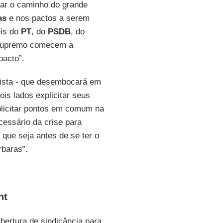
ar o caminho do grande
as
e nos pactos a serem
eis do
PT
, do
PSDB
, do
 Supremo comecem a
pacto”.
alista - que desembocará em
ois lados explicitar seus
xplicitar pontos em comum na
cessário da crise para
 que seja antes de se ter o
rbaras”.
ht
bertura de sindicância para