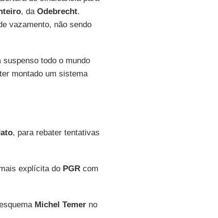
nteiro
, da
Odebrecht
.
s de vazamento, não sendo
m suspenso todo o mundo
ter montado um sistema
Jato
, para rebater tentativas
mais explícita do
PGR
com
o esquema
Michel Temer
no