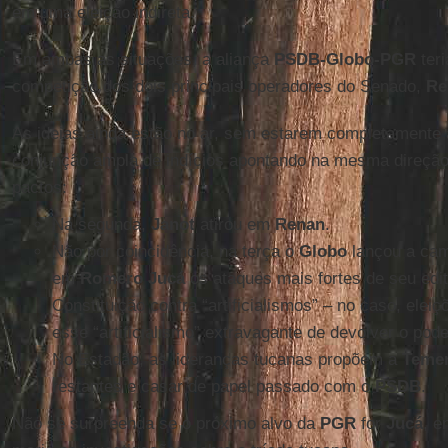
em uma eleição indireta.
Em ambas as situações, a aliança
PSDB-Globo-PGR
teri
competição dos dois principais operadores do Senado,
Re
As ideias ainda estão no ar, sem estarem completament
conjunção ampla de indícios apontando na mesma direção d
pactos:
Na segunda,
Janot
atirou em
Renan
.
Não por coincidência, na terça o
Globo
lançou a ca
em
Romero Jucá
os ataques mais fortes de seu edit
Constituição contra “artificialismos” – no caso, ele
esse “artificialismo” extravagante de devolver o pode
No Estadão, as lideranças tucanas propõem a
Teme
restantes e casar de papel passado com o
PSDB
.
Não se surpreenda se o próximo alvo da
PGR
for
Jucá
, 