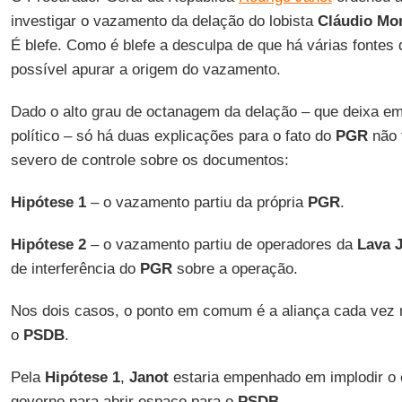
investigar o vazamento da delação do lobista
Cláudio Mo
É blefe. Como é blefe a desculpa de que há várias fonte
possível apurar a origem do vazamento.
Dado o alto grau de octanagem da delação – que deixa e
político – só há duas explicações para o fato do
PGR
não 
severo de controle sobre os documentos:
Hipótese 1
– o vazamento partiu da própria
PGR
.
Hipótese 2
– o vazamento partiu de operadores da
Lava 
de interferência do
PGR
sobre a operação.
Nos dois casos, o ponto em comum é a aliança cada vez 
o
PSDB
.
Pela
Hipótese 1
,
Janot
estaria empenhado em implodir 
governo para abrir espaço para o
PSDB
.