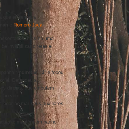
a que enfrentar a
nan
e
Romero Jucá
.
e assentadas, mas há uma
e inviabilizar diretas e
mpanha “
indiretas, já
” e focou
orial. Defendeu a
ições diretas, que embutem
r ao voto.
r
jogar ao mar seus auxiliares
enquanto mantém em banho