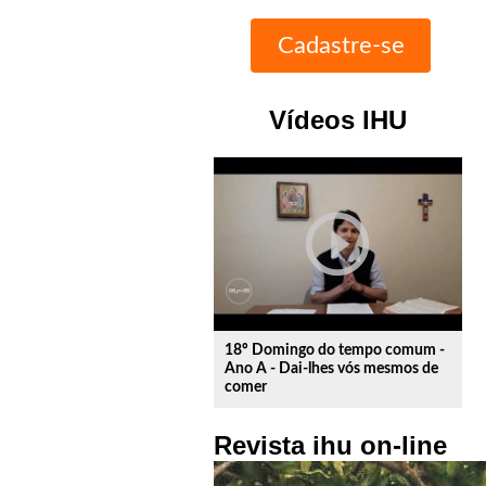
Vídeos IHU
play_circle_outline
18º Domingo do tempo comum -
Ano A - Dai-lhes vós mesmos de
comer
Revista ihu on-line