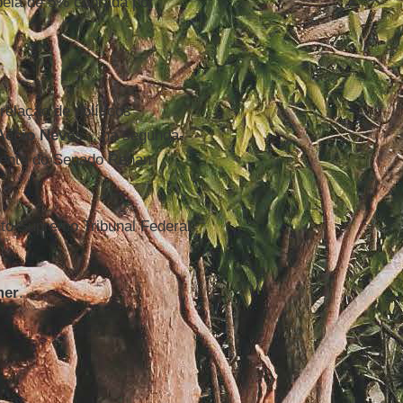
bela de 5% cobrada por
elação de políticos
Aécio Neves
-, na segunda-
idente do Senado Renan
to Supremo Tribunal Federal
mer
.