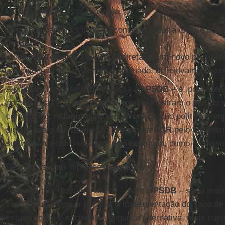
Há três perspectivas em vista.
Um grande pacto político que consiga brecar a crise e prep
diretas
.
A queda de
Temer
e a eleição indireta de um novo presiden
A manutenção de um
Temer
repaginado, definitivamente so
A primeira hipótese não interessa ao
PSDB
– e, por exten
porque todas as pesquisas de opinião mostram o partido
competitivo. A
Janot
porque a recomposição política – em
significaria o fim da eleição direta para
PGR
pelo Ministér
será reconhecido no futuro, pela categoria, como o coveiro 
Restam as duas hipóteses seguintes.
A menos pior das alternativas – para o
PSDB
– seria man
ventríloquo e operar por trás a implementação do saco d
estado social e nacional. A segunda alternativa, mais cu