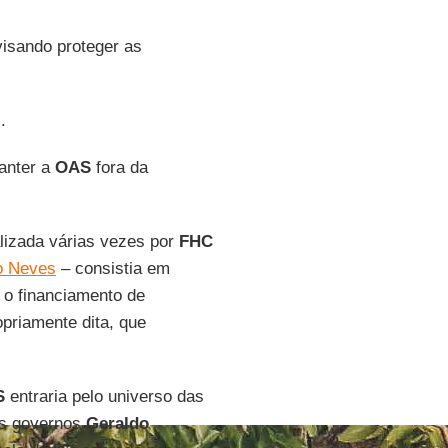
isando proteger as
.
anter a
OAS
fora da
alizada várias vezes por
FHC
o Neves
– consistia em
a o financiamento de
priamente dita, que
S
entraria pelo universo das
os governos
Geraldo