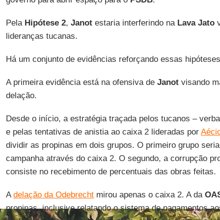
Pela
Hipótese 2
,
Janot
estaria interferindo na
Lava Jato
v
lideranças tucanas.
Há um conjunto de evidências reforçando essas hipóteses
A primeira evidência está na ofensiva de
Janot
visando m
delação.
Desde o início, a estratégia traçada pelos tucanos – verb
e pelas tentativas de anistia ao caixa 2 lideradas por
Aéci
dividir as propinas em dois grupos. O primeiro grupo seri
campanha através do caixa 2. O segundo, a corrupção pro
consiste no recebimento de percentuais das obras feitas.
A
delação da Odebrecht
mirou apenas o caixa 2. A da
OA
propinas, inclusive relatando o sistema de pagamentos a