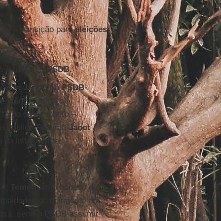
are a transição para
eleições
te.
b a tutela do
PSDB
.
são, a
Janot
. Ao
PSDB
 sem um candidato
 torno de um pacto –
io Público Federal.
Janot
da lista tríplice.
ter
Temer
como boneco de
e maldades do desmonte do
stosa, seria o PSDB assumir