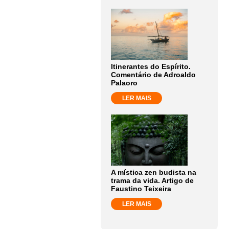
Itinerantes do Espírito.
Comentário de Adroaldo
Palaoro
LER MAIS
A mística zen budista na
trama da vida. Artigo de
Faustino Teixeira
LER MAIS