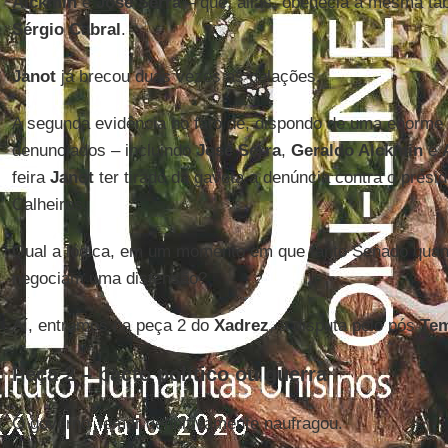
Alckmin
e
José Serra
– que, aliás, obedecia à mesma ta
Sérgio Cabral
.
Janot
já brecou duas vezes as delações.
A segunda evidência no fato de, dispondo de uma enorme r
denunciados – incluindo
José Serra
,
Geraldo Alckmin
e
feira
Janot
ter tirado da gaveta a denúncia contra o pres
Calheiros.
Qual a lógica, em um momento em que tanto Senado quan
negociam uma distensão?
Aí, entramos na peça 2 do
Xadrez
, a disputa pelo pós
Te
Peça 2 – pacto político ou guerra
O governo Temer definitivamente naufragou.