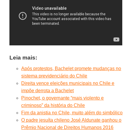
Leia mais:
Após protestos, Bachelet promete mudanças no
sistema previdenciário do Chile
Direita vence eleições municipais no Chile e
impõe derrota a Bachelet
Pinochet, o governante “mais violento e
criminoso” da história do Chile
Fim da anistia no Chile, muito além do simbólico
O padre jesuíta chileno José Aldunate ganhou o
Prêmio Nacional de Direitos Humanos 2016