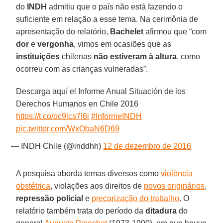
do
INDH
admitiu que o país não está fazendo o
suficiente em relação a esse tema. Na cerimônia de
apresentação do relatório,
Bachelet
afirmou que “com
dor
e
vergonha
, vimos em ocasiões que as
instituições
chilenas
não estiveram à altura
, como
ocorreu com as crianças vulneradas”.
Descarga aquí el Informe Anual Situación de los
Derechos Humanos en Chile 2016
https://t.co/oc9lcs7I6i
#InformeINDH
pic.twitter.com/WxObaN6D69
— INDH Chile (@inddhh)
12 de dezembro de 2016
A pesquisa aborda temas diversos como
violência
obstétrica
, violações aos direitos de
povos originários
,
repressão policial
e
precarização do trabalho
. O
relatório também trata do período da
ditadura
do