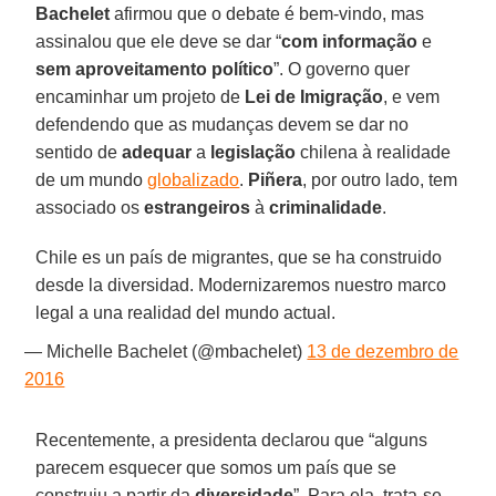
Bachelet
afirmou que o debate é bem-vindo, mas
assinalou que ele deve se dar “
com informação
e
sem aproveitamento político
”. O governo quer
encaminhar um projeto de
Lei de Imigração
, e vem
defendendo que as mudanças devem se dar no
sentido de
adequar
a
legislação
chilena à realidade
de um mundo
globalizado
.
Piñera
, por outro lado, tem
associado os
estrangeiros
à
criminalidade
.
Chile es un país de migrantes, que se ha construido
desde la diversidad. Modernizaremos nuestro marco
legal a una realidad del mundo actual.
— Michelle Bachelet (@mbachelet)
13 de dezembro de
2016
Recentemente, a presidenta declarou que “alguns
parecem esquecer que somos um país que se
construiu a partir da
diversidade
”. Para ela, trata-se