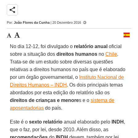
share
Por:
João Flores da Cunha
| 20 Dezembro 2016
No dia 12-12, foi divulgado o
relatório anual
oficial
sobre a situação dos
direitos humanos
no
Chile
.
Trata-se de um estudo sobre diversas questões
relativas a direitos humanos no país que é elaborado
por um órgão governamental, o
Instituto Nacional de
Direitos Humanos – INDH
. Os dois principais temas
abordados por esta edição do relatório são os
direitos de crianças e menore
s e o
sistema de
aposentadorias
do país.
Este é o
sexto relatório
anual elaborado pelo
INDH
,
que o faz, por lei, desde 2010. Além disso, as
recomendações
do
INDH
devem, também por lei,