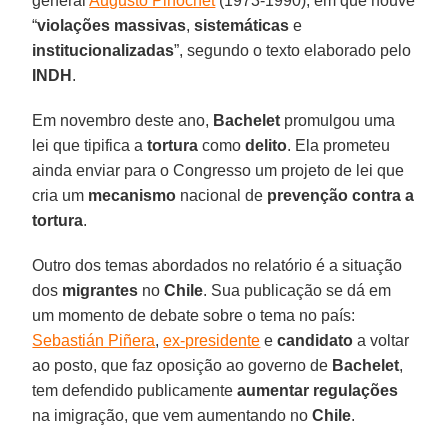
general
Augusto Pinochet
(1973-1990), em que houve
“
violações massivas
,
sistemáticas
e
institucionalizadas
”, segundo o texto elaborado pelo
INDH
.
Em novembro deste ano,
Bachelet
promulgou uma
lei que tipifica a
tortura
como
delito
. Ela prometeu
ainda enviar para o Congresso um projeto de lei que
cria um
mecanismo
nacional de
prevenção contra a
tortura
.
Outro dos temas abordados no relatório é a situação
dos
migrantes
no
Chile
. Sua publicação se dá em
um momento de debate sobre o tema no país:
Sebastián Piñera
,
ex-presidente
e
candidato
a voltar
ao posto, que faz oposição ao governo de
Bachelet
,
tem defendido publicamente
aumentar regulações
na imigração, que vem aumentando no
Chile
.