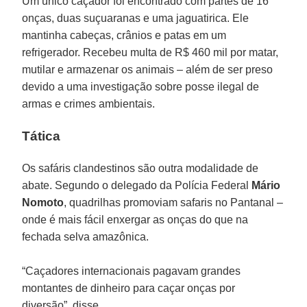
Um único caçador foi encontrado com partes de 16
onças, duas suçuaranas e uma jaguatirica. Ele
mantinha cabeças, crânios e patas em um
refrigerador. Recebeu multa de R$ 460 mil por matar,
mutilar e armazenar os animais – além de ser preso
devido a uma investigação sobre posse ilegal de
armas e crimes ambientais.
Tática
Os safáris clandestinos são outra modalidade de
abate. Segundo o delegado da Polícia Federal
Mário
Nomoto
, quadrilhas promoviam safaris no Pantanal –
onde é mais fácil enxergar as onças do que na
fechada selva amazônica.
“Caçadores internacionais pagavam grandes
montantes de dinheiro para caçar onças por
diversão”, disse.