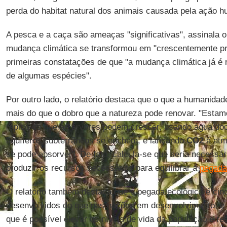
perda do habitat natural dos animais causada pela ação 
A pesca e a caça são ameaças "significativas", assinala o 
mudança climática se transformou em "crescentemente p
primeiras constatações de que "a mudança climática já é 
de algumas espécies".
Por outro lado, o relatório destaca que o que a humanidade
mais do que o dobro que a natureza pode renovar. "Esta
rápido do que as árvores podem crescer, usando água doc
aqüíferos subterrâneos se enchem, e lançando
CO2
à atm
se pode absorver". De fato, calcula-se que seria necessá
produzir os recursos necessários para equilibrar a
pegada
O relatório também destaca que a pegada ecológica é cin
desenvolvidos do que nas nações em desenvolvimento, e 
que é possível elevar os níveis de vida da população e re