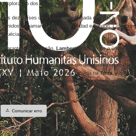
exploração dos recursos naturais.
Os dez países com uma maior pegada ecológica são Kuwa
Unidos, Dinamarca, Bélgica, Trinidad e Tobago, Cingapura
Suécia.
Perante esta situação,
Lambertini
disse que a única solu
de forma mais sustentável", e fixar não só o lado conser
oportunidades econômicas" de um desenvolvimento difere
parte crucial de nosso sistema de vida na
Terra
, e o bar
Planeta
, o único lar que temos. Necessitamos urgenteme
todos os setores da sociedade para construir um futuro ma
⚠️
Comunicar erro