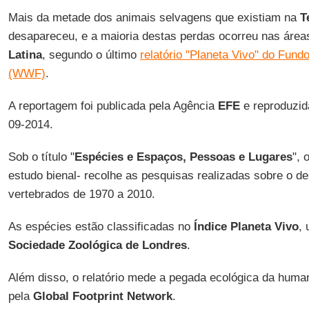
Mais da metade dos animais selvagens que existiam na
T
desapareceu, e a maioria destas perdas ocorreu nas área
Latina
, segundo o último
relatório "Planeta Vivo" do Fund
(WWF)
.
A reportagem foi publicada pela Agência
EFE
e reproduzid
09-2014.
Sob o título "
Espécies e Espaços, Pessoas e Lugares
", 
estudo bienal- recolhe as pesquisas realizadas sobre o de
vertebrados de 1970 a 2010.
As espécies estão classificadas no
Índice Planeta Vivo
, 
Sociedade Zoológica de Londres
.
Além disso, o relatório mede a pegada ecológica da hum
pela
Global Footprint Network
.