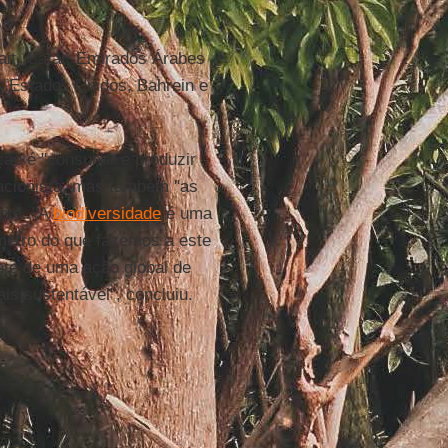
it, Catar, Emirados Árabes
, Estados Unidos, Bahrein e
ção é "consumir e produzir
vacionista, mas também "as
nte. "A
biodiversidade
é uma
ômetro do que fazemos a este
nte de uma ação global de
is sustentável", concluiu.