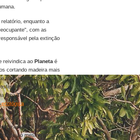
humana.
relatório, enquanto a
reocupante", com as
responsável pela extinção
 reivindica ao
Planeta
é
mos cortando madeira mais
e mais rápido do que os
osfera mais rápido do que
ria uma
Terra
e meia para
 ecológica
da humanidade.
co vezes maior nos países
lembra que foi demonstrado
stringir, ao mesmo tempo, a