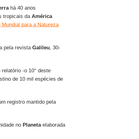
erra
há 40 anos
s tropicais da
América
o Mundial para a Natureza
a pela revista
Galileu
, 30-
o relatório -o 10° deste
stino de 10 mil espécies de
um registro mantido pela
anidade no
Planeta
elaborada