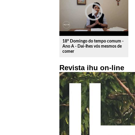
play_circle_outline
18º Domingo do tempo comum -
Ano A - Dai-lhes vós mesmos de
comer
Revista ihu on-line