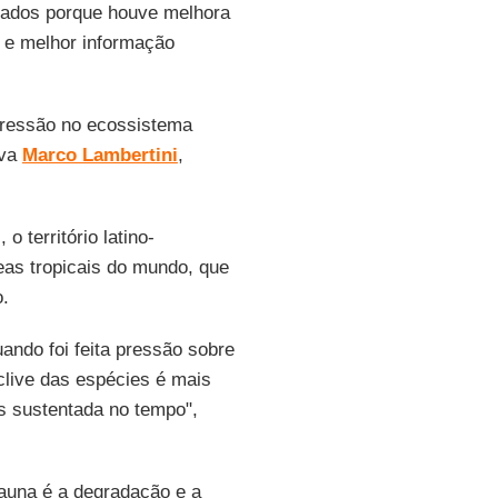
tuados porque houve melhora
 e melhor informação
a pressão no ecossistema
iva
Marco Lambertini
,
 território latino-
as tropicais do mundo, que
o.
ando foi feita pressão sobre
clive das espécies é mais
s sustentada no tempo",
fauna é a degradação e a