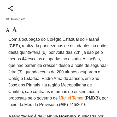
share
10 Outubro 2016
Com a ocupação do Colégio Estadual do Paraná
(
CEP
), realizada por dezenas de estudantes na noite
desta quinta-feira (6), por volta das 22h, já são pelo
menos 44 escolas ocupadas no estado. As ações,
que não param de crescer, desde a noite de segunda-
feira (3), quando cerca de 200 alunos ocuparam o
Colégio Estadual Padre Arnaldo Jansen, em São
José dos Pinhais, na região Metropolitana de
Curitiba, são contra as reformas no ensino médio
propostas pelo governo de
Michel Temer
(
PMDB
), por
meio da Medida Provisória (
MP
) 746/2016.
A reportagem é de
Camilla Hoshino
, publicada por