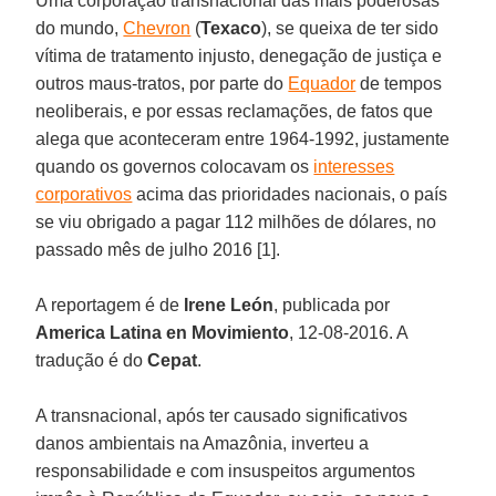
Uma corporação transnacional das mais poderosas
do mundo,
Chevron
(
Texaco
), se queixa de ter sido
vítima de tratamento injusto, denegação de justiça e
outros maus-tratos, por parte do
Equador
de tempos
neoliberais, e por essas reclamações, de fatos que
alega que aconteceram entre 1964-1992, justamente
quando os governos colocavam os
interesses
corporativos
acima das prioridades nacionais, o país
se viu obrigado a pagar 112 milhões de dólares, no
passado mês de julho 2016 [1].
A reportagem é de
Irene León
, publicada por
America Latina en Movimiento
, 12-08-2016. A
tradução é do
Cepat
.
A transnacional, após ter causado significativos
danos ambientais na Amazônia, inverteu a
responsabilidade e com insuspeitos argumentos