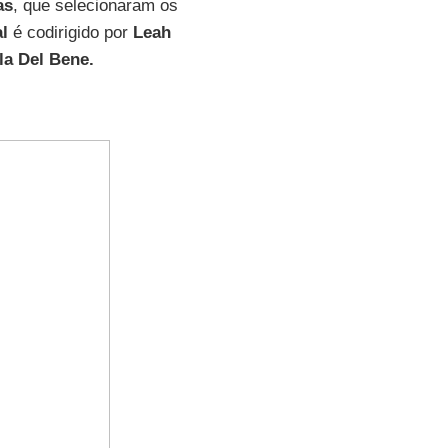
as
, que selecionaram os
l
é codirigido por
Leah
la Del Bene.