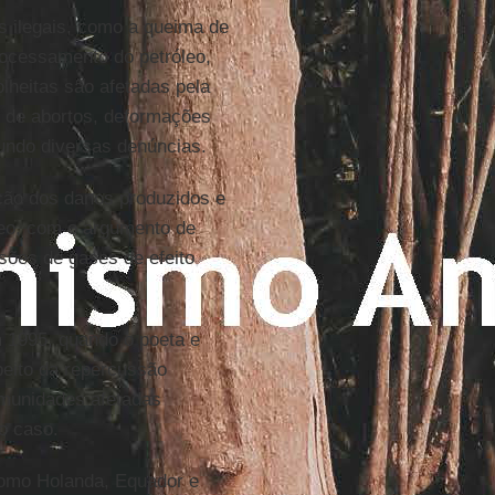
s ilegais, como a queima de
rocessamento do petróleo,
lheitas são afetadas pela
 de abortos, deformações
gundo diversas denúncias.
ação dos danos produzidos e
leo, com o argumento de
sões de gases de efeito
 1995, quando o poeta e
peito da repercussão
comunidades afetadas
o caso.
como Holanda, Equador e