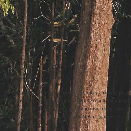
Marten van Dijl/Flickrcommons
O
delta do rio Níger
é um dos locais mais afetados pela 
petróleo mundial desde os anos 1950. O resultado são imp
irreparáveis, assim como um altíssimo nível de violência.
contra esses danos tem sido a violência de grupos armado
torturas e execuções.