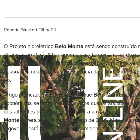
Roberto Stuckert Filho/ PR
O Projeto hidrelétrico
Belo Monte
está sendo construído n
Altamira, no Pará. A barragem será a terceira maior do m
extensa área de floresta tropical brasileira. O projeto vai
pessoas, ameaçando a sobrevivência das tribos indígen
rio.
Artigo publicado na
Forbes
prevê que
Belo Monte
não ter
econômicos se comparado aos altos custos sociais e ambi
dos afluentes do Xingu, que impedirá a navegação e a pes
Monte
deverá ser concluída no ano de 2016. Mas esta não
o governo está planejando outras implementações locais.