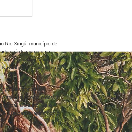
o Rio Xingú, município de
undo e já devastou uma
 deslocar mais de 20 mil
as Kayapó, que dependem do
á grandes benefícios
entais, tais como o desvio
ca local. Contudo,
Belo
 é a única barragem no rio,