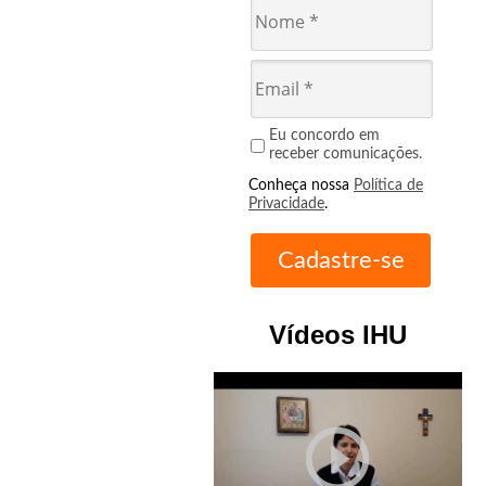
Eu concordo em
receber comunicações.
Conheça nossa
Política de
Privacidade
.
Vídeos IHU
play_circle_outline