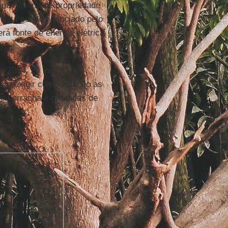
ua maioria de propriedade
stá sendo financiado pelo
rá fonte de energia elétrica
m 2014, 20 índios da
ara exigir compensação as
de borracha e granadas de