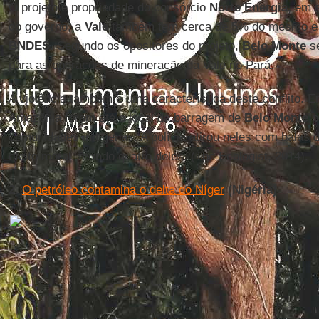
O projeto é propriedade do consórcio
Norte Energia,
em s
do governo, a
Vale
também tem cerca de 5% do mesmo e e
BNDES.
Segundo os opositores do projeto,
Belo Monte
se
para as operações de mineração da Vale no Pará.
A violência também é uma característica deste conflito. E
Amazônia foram até o local da barragem de
Belo Monte
p
comunidades indígenas. A polícia atirou neles com balas 
efeito moral, ferindo quatro deles. (The Ecologist, 2014).
2.
O petróleo contamina o delta do Níger
(Nigéria)