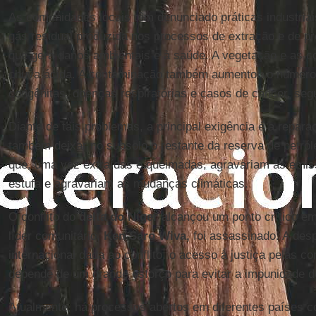
As comunidades locais têm denunciado práticas industriai
gás residual produzida nos processos de extração e de p
que gera danos ambientais e à saúde. A vegetação e as co
chuva ácida. A contaminação também aumentou o número
congênitas, doenças respiratórias e casos de câncer, se
Diante de tais problemas, a principal exigência é a repar
também deixar no subsolo o restante da reserva de petró
que, uma vez extraídas e queimadas, agravariam as emis
estufa e agravariam as mudanças climáticas.
O conflito do
delta do Níger
alcançou um ponto crítico em
líder comunitário,
Ken Saro Wiva,
foi assassinado. A des
internacional dada ao conflito, o acesso à justiça pelas 
depende de um grande esforço para evitar a impunidade d
Atualmente, há processos abertos em diferentes países 