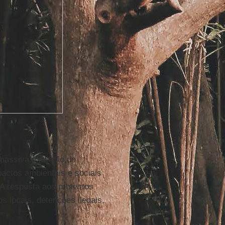
massiva extração de
actos ambientais e sociais
 A resposta aos protestos
s locais, detenções ilegais,