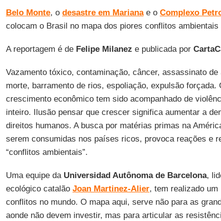
Belo Monte
, o
desastre em Mariana
e o
Complexo Petro
colocam o Brasil no mapa dos piores conflitos ambientais 
A reportagem é de
Felipe
Milanez
e publicada por
CartaC
Vazamento tóxico, contaminação, câncer, assassinato de
morte, barramento de rios, espoliação, expulsão forçada.
crescimento econômico tem sido acompanhado de violênci
inteiro. Ilusão pensar que crescer significa aumentar a de
direitos humanos. A busca por matérias primas na América
serem consumidas nos países ricos, provoca reações e re
“conflitos ambientais”.
Uma equipe da
Universidad Autônoma de Barcelona
, l
ecológico catalão
Joan Martinez-Alier
, tem realizado u
conflitos no mundo. O mapa aqui, serve não para as gra
aonde não devem investir, mas para articular as resistência